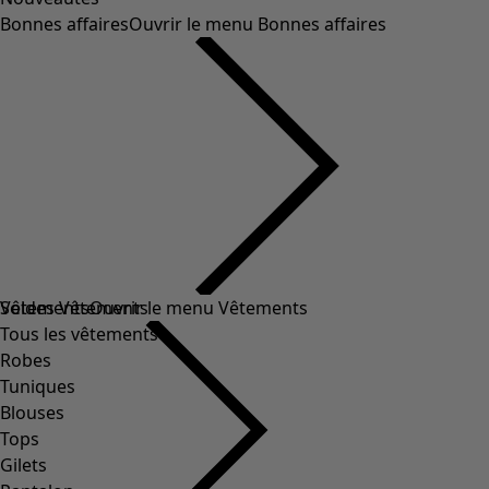
Bonnes affaires
Ouvrir le menu Bonnes affaires
Soldes Vêtements
Vêtements
Ouvrir le menu Vêtements
Tous les vêtements
Robes
Tuniques
Blouses
Tops
Gilets