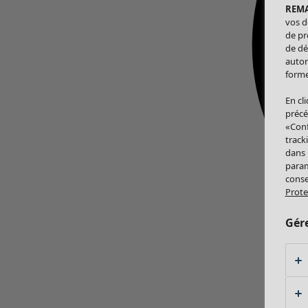
REM
vos d
de pr
de dé
autor
forme
En cl
précé
«Conf
track
dans
param
conse
Prote
Gér