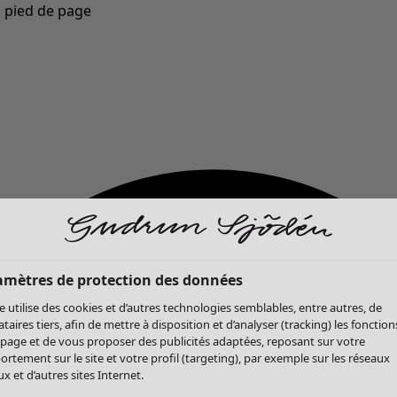
u pied de page
Nouveautés : la collection d'automne haute en couleur de Gudrun »
amètres de protection des données
te utilise des cookies et d’autres technologies semblables, entre autres, de
ataires tiers, afin de mettre à disposition et d’analyser (tracking) les fonction
 page et de vous proposer des publicités adaptées, reposant sur votre
rtement sur le site et votre profil (targeting), par exemple sur les réseaux
x et d’autres sites Internet.