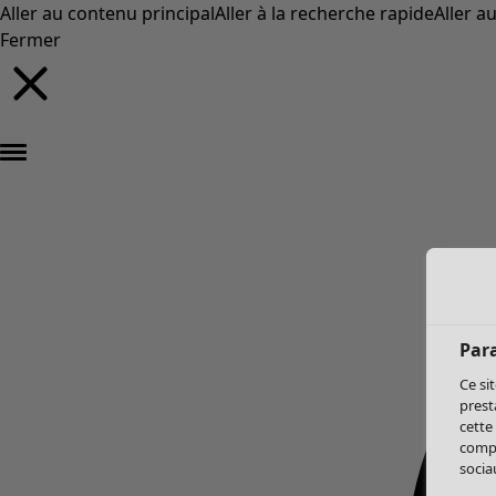
Aller au contenu principal
Aller à la recherche rapide
Aller a
Fermer
Par
Ce si
prest
cette
compo
sociau