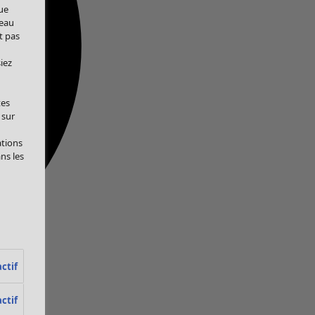
ue
veau
t pas
iez
tes
 sur
ations
ans les
ctif
ctif