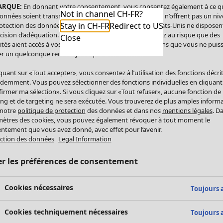
ARQUE:
En donnant votre consentement, vous consentez également à ce q
Not in channel CH-FR?
onnées soient transmises aux États-Unis. Les États-Unis n’offrent pas un ni
Stay in CH-FR
Redirect to US
otection des données comparable à celui de l’UE. Les États-Unis ne disposen
cision d’adéquation. Par conséquent, vous vous exposez au risque que des
Close
ités aient accès à vos données à caractère personnel sans que vous ne puiss
r un quelconque recours juridique en la matière.
iquant sur «Tout accepter», vous consentez à l’utilisation des fonctions décri
demment. Vous pouvez sélectionner des fonctions individuelles en cliquant
irmer ma sélection». Si vous cliquez sur «Tout refuser», aucune fonction de
ing et de targeting ne sera exécutée. Vous trouverez de plus amples inform
 notre
politique de protection
des données et dans nos
mentions légales
. D
ètres des cookies, vous pouvez également révoquer à tout moment le
ntement que vous avez donné, avec effet pour l’avenir.
ction des données
Legal Information
er les préférences de consentement
Cookies nécessaires
Toujours a
Cookies techniquement nécessaires
Toujours a