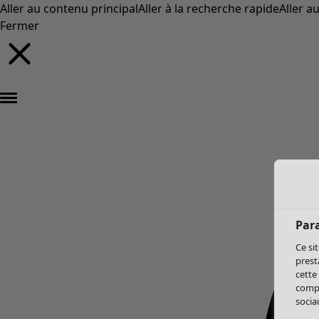
Aller au contenu principal
Aller à la recherche rapide
Aller a
Fermer
Par
Ce si
prest
cette
compo
sociau