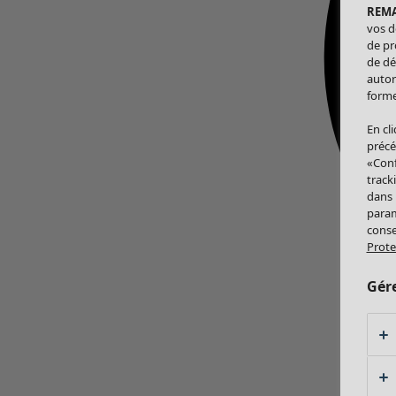
REM
vos d
de pr
de dé
autor
forme
En cl
précé
«Conf
track
dans
param
conse
Prote
Gér