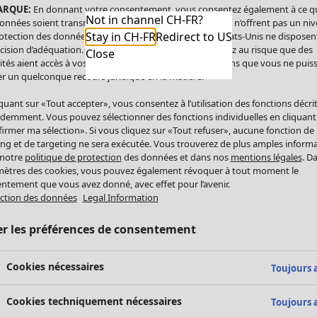
ARQUE:
En donnant votre consentement, vous consentez également à ce q
Not in channel CH-FR?
onnées soient transmises aux États-Unis. Les États-Unis n’offrent pas un ni
Stay in CH-FR
Redirect to US
otection des données comparable à celui de l’UE. Les États-Unis ne disposen
cision d’adéquation. Par conséquent, vous vous exposez au risque que des
Close
ités aient accès à vos données à caractère personnel sans que vous ne puiss
r un quelconque recours juridique en la matière.
iquant sur «Tout accepter», vous consentez à l’utilisation des fonctions décri
demment. Vous pouvez sélectionner des fonctions individuelles en cliquant
irmer ma sélection». Si vous cliquez sur «Tout refuser», aucune fonction de
ing et de targeting ne sera exécutée. Vous trouverez de plus amples inform
 notre
politique de protection
des données et dans nos
mentions légales
. D
ètres des cookies, vous pouvez également révoquer à tout moment le
ntement que vous avez donné, avec effet pour l’avenir.
ction des données
Legal Information
er les préférences de consentement
Cookies nécessaires
Toujours a
Cookies techniquement nécessaires
Toujours a