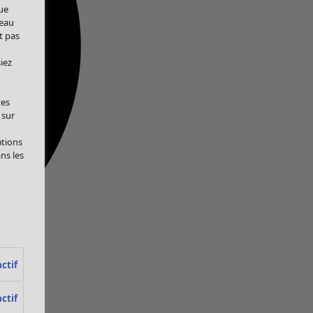
ue
veau
t pas
iez
tes
 sur
ations
ans les
ctif
ctif