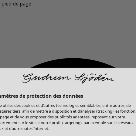
u pied de page
Nouveautés : la collection d'automne haute en couleur de Gudrun »
amètres de protection des données
te utilise des cookies et d’autres technologies semblables, entre autres, de
ataires tiers, afin de mettre à disposition et d’analyser (tracking) les fonction
 page et de vous proposer des publicités adaptées, reposant sur votre
rtement sur le site et votre profil (targeting), par exemple sur les réseaux
x et d’autres sites Internet.