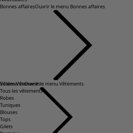
Bonnes affaires
Ouvrir le menu Bonnes affaires
Soldes Vêtements
Vêtements
Ouvrir le menu Vêtements
Tous les vêtements
Robes
Tuniques
Blouses
Tops
Gilets