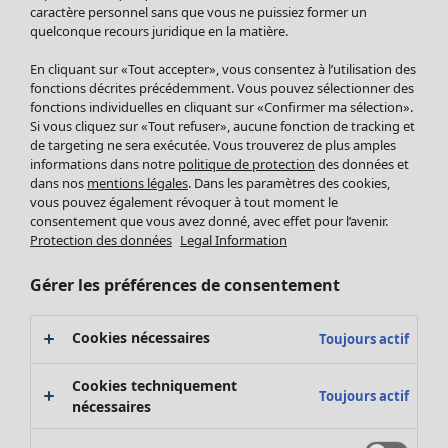
Pantalon
caractère personnel sans que vous ne puissiez former un
quelconque recours juridique en la matière.
Jupes
Manteaux & vestes
Vêtements
Maison
Ouvrir le menu Maison
En cliquant sur «Tout accepter», vous consentez à l’utilisation des
Leggings et collants
Nouveautés
fonctions décrites précédemment. Vous pouvez sélectionner des
Accessoires
fonctions individuelles en cliquant sur «Confirmer ma sélection».
Tous les vêtements
Si vous cliquez sur «Tout refuser», aucune fonction de tracking et
Chaussures
Robes
de targeting ne sera exécutée. Vous trouverez de plus amples
Vêtements de bain
Soldes Mobilier
Tuniques
informations dans notre
politique de protection
des données et
Basics
Bonnes affaires déco
dans nos
mentions légales
. Dans les paramètres des cookies,
Pulls
Décoration
vous pouvez également révoquer à tout moment le
Tops
consentement que vous avez donné, avec effet pour l’avenir.
Textiles
Pulls en tricot
Protection des données
Legal Information
Tapis
Gilets sans manches
Maison
Offres
Ouvrir le menu Offres
Éponge
Pantalons
Gérer les préférences de consentement
Nouveautés
Chemises et blouses
Voir toute la décoration
Gilets
Coussins
Cookies nécessaires
Toujours actif
Manteaux & vestes
Rideaux
Jupes
Tapis
Cookies techniquement
Toujours actif
Éponge
nécessaires
Céramique et verre