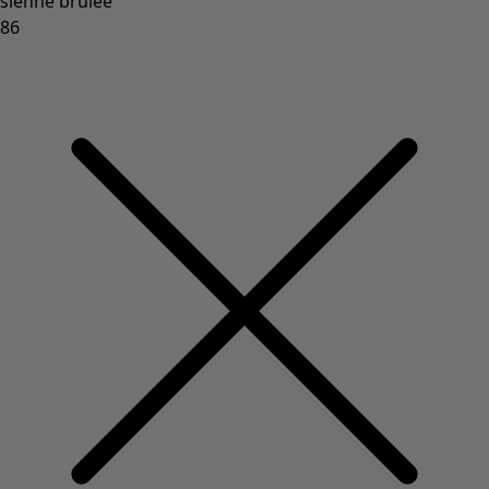
sienne brûlée
86