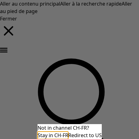
Aller au contenu principal
Aller à la recherche rapide
Aller
au pied de page
Fermer
Nouveautés : la collection d'automne haute en couleur de Gudrun »
Not in channel CH-FR?
Stay in CH-FR
Redirect to US