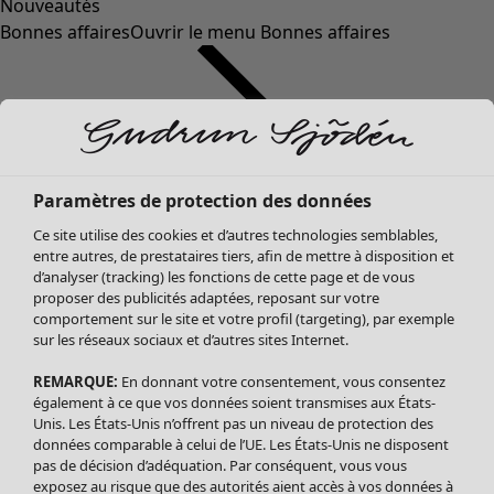
Nouveautés
Bonnes affaires
Ouvrir le menu Bonnes affaires
Paramètres de protection des données
Ce site utilise des cookies et d’autres technologies semblables,
entre autres, de prestataires tiers, afin de mettre à disposition et
d’analyser (tracking) les fonctions de cette page et de vous
proposer des publicités adaptées, reposant sur votre
Soldes Vêtements
Vêtements
Ouvrir le menu Vêtements
comportement sur le site et votre profil (targeting), par exemple
sur les réseaux sociaux et d’autres sites Internet.
Tous les vêtements
Robes
REMARQUE:
En donnant votre consentement, vous consentez
Tuniques
également à ce que vos données soient transmises aux États-
Blouses
Unis. Les États-Unis n’offrent pas un niveau de protection des
données comparable à celui de l’UE. Les États-Unis ne disposent
Tops
pas de décision d’adéquation. Par conséquent, vous vous
Gilets
exposez au risque que des autorités aient accès à vos données à