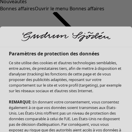
Nouveautés
Bonnes affaires
Ouvrir le menu Bonnes affaires
Paramètres de protection des données
Ce site utilise des cookies et d’autres technologies semblables,
entre autres, de prestataires tiers, afin de mettre à disposition et
d’analyser (tracking) les fonctions de cette page et de vous
proposer des publicités adaptées, reposant sur votre
Soldes Vêtements
Vêtements
Ouvrir le menu Vêtements
comportement sur le site et votre profil (targeting), par exemple
sur les réseaux sociaux et d’autres sites Internet.
Tous les vêtements
Robes
REMARQUE:
En donnant votre consentement, vous consentez
Tuniques
également à ce que vos données soient transmises aux États-
Blouses
Unis. Les États-Unis n’offrent pas un niveau de protection des
données comparable à celui de l’UE. Les États-Unis ne disposent
Tops
pas de décision d’adéquation. Par conséquent, vous vous
Gilets
exposez au risque que des autorités aient accès à vos données à