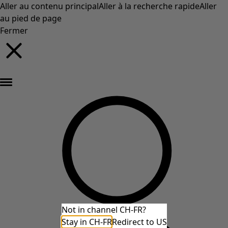
Aller au contenu principal
Aller à la recherche rapide
Aller
au pied de page
Fermer
Nouveautés : la collection d'automne haute en couleur de Gudrun »
Not in channel CH-FR?
Stay in CH-FR
Redirect to US