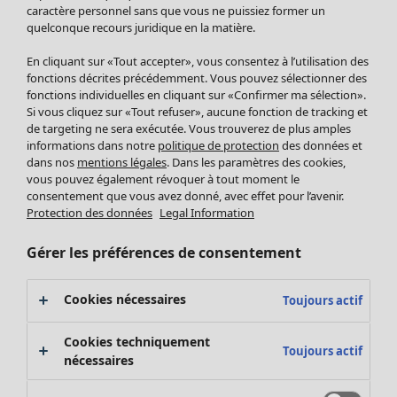
Pantalon
caractère personnel sans que vous ne puissiez former un
quelconque recours juridique en la matière.
Jupes
Manteaux & vestes
Vêtements
Maison
Ouvrir le menu Maison
En cliquant sur «Tout accepter», vous consentez à l’utilisation des
Leggings et collants
Nouveautés
fonctions décrites précédemment. Vous pouvez sélectionner des
Accessoires
fonctions individuelles en cliquant sur «Confirmer ma sélection».
Tous les vêtements
Si vous cliquez sur «Tout refuser», aucune fonction de tracking et
Chaussures
Robes
de targeting ne sera exécutée. Vous trouverez de plus amples
Vêtements de bain
Soldes Mobilier
Tuniques
informations dans notre
politique de protection
des données et
Basics
Bonnes affaires déco
dans nos
mentions légales
. Dans les paramètres des cookies,
Pulls
Décoration
vous pouvez également révoquer à tout moment le
Tops
consentement que vous avez donné, avec effet pour l’avenir.
Textiles
Pulls en tricot
Protection des données
Legal Information
Tapis
Gilets sans manches
Maison
Offres
Ouvrir le menu Offres
Éponge
Pantalons
Gérer les préférences de consentement
Nouveautés
Chemises et blouses
Voir toute la décoration
Gilets
Coussins
Cookies nécessaires
Toujours actif
Manteaux & vestes
Rideaux
Jupes
Tapis
Cookies techniquement
Toujours actif
Éponge
nécessaires
Céramique et verre