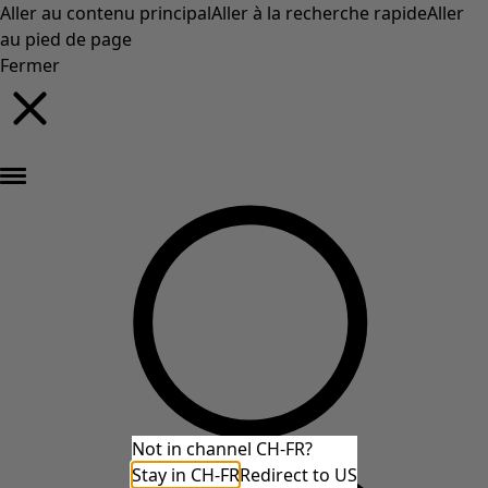
Aller au contenu principal
Aller à la recherche rapide
Aller
au pied de page
Fermer
Nouveautés : la collection d'automne haute en couleur de Gudrun »
Not in channel CH-FR?
Stay in CH-FR
Redirect to US