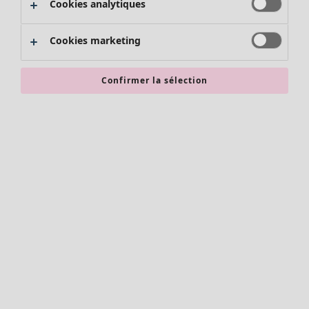
Cookies analytiques
Promos SOLDES
Les promos de Gudrun Sjödén
Cookies marketing
Nouvel arrivage
Bonnes affaires en soldes - jusqu'à -70
Confirmer la sélection