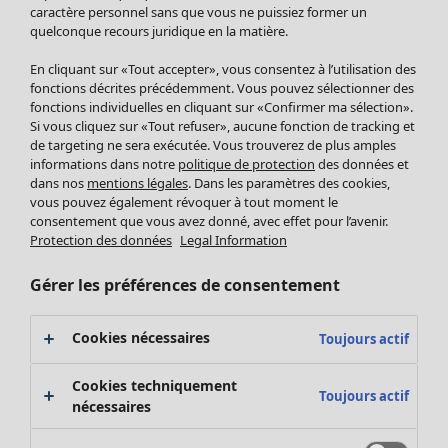
Pantalon
caractère personnel sans que vous ne puissiez former un
quelconque recours juridique en la matière.
Jupes
Manteaux & vestes
En cliquant sur «Tout accepter», vous consentez à l’utilisation des
Leggings et collants
fonctions décrites précédemment. Vous pouvez sélectionner des
Accessoires
fonctions individuelles en cliquant sur «Confirmer ma sélection».
Si vous cliquez sur «Tout refuser», aucune fonction de tracking et
Chaussures
de targeting ne sera exécutée. Vous trouverez de plus amples
Vêtements de bain
Soldes Mobilier
informations dans notre
politique de protection
des données et
Basics
Bonnes affaires déco
dans nos
mentions légales
. Dans les paramètres des cookies,
Décoration
vous pouvez également révoquer à tout moment le
consentement que vous avez donné, avec effet pour l’avenir.
Textiles
Protection des données
Legal Information
Tapis
Éponge
Gérer les préférences de consentement
Cookies nécessaires
Toujours actif
Cookies techniquement
Toujours actif
nécessaires