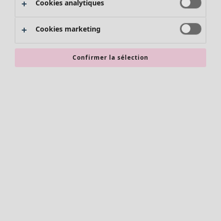
Cookies analytiques
Promos SOLDES
Les promos de Gudrun Sjödén
Cookies marketing
Nouvel arrivage
Bonnes affaires en soldes - jusqu'à -70
Confirmer la sélection