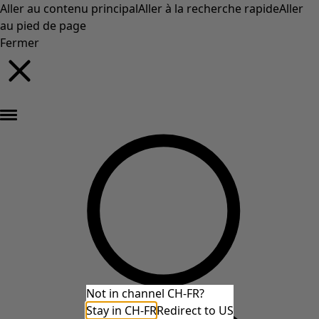
Aller au contenu principal
Aller à la recherche rapide
Aller
au pied de page
Fermer
Nouveautés : la collection d'automne haute en couleur de Gudrun »
Not in channel CH-FR?
Stay in CH-FR
Redirect to US