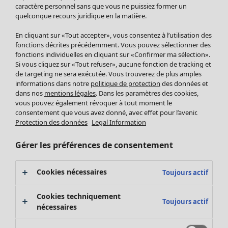
Pantalon
caractère personnel sans que vous ne puissiez former un
quelconque recours juridique en la matière.
Jupes
Manteaux & vestes
En cliquant sur «Tout accepter», vous consentez à l’utilisation des
Leggings et collants
fonctions décrites précédemment. Vous pouvez sélectionner des
Accessoires
fonctions individuelles en cliquant sur «Confirmer ma sélection».
Si vous cliquez sur «Tout refuser», aucune fonction de tracking et
Chaussures
de targeting ne sera exécutée. Vous trouverez de plus amples
Vêtements de bain
Soldes Mobilier
informations dans notre
politique de protection
des données et
Basics
Bonnes affaires déco
dans nos
mentions légales
. Dans les paramètres des cookies,
Décoration
vous pouvez également révoquer à tout moment le
consentement que vous avez donné, avec effet pour l’avenir.
Textiles
Protection des données
Legal Information
Tapis
Éponge
Gérer les préférences de consentement
Cookies nécessaires
Toujours actif
Cookies techniquement
Toujours actif
nécessaires