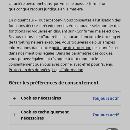
Pantalon
caractère personnel sans que vous ne puissiez former un
quelconque recours juridique en la matière.
Jupes
Manteaux & vestes
En cliquant sur «Tout accepter», vous consentez à l’utilisation des
Leggings et collants
fonctions décrites précédemment. Vous pouvez sélectionner des
Accessoires
fonctions individuelles en cliquant sur «Confirmer ma sélection».
Si vous cliquez sur «Tout refuser», aucune fonction de tracking et
Chaussures
de targeting ne sera exécutée. Vous trouverez de plus amples
Vêtements de bain
Soldes Mobilier
informations dans notre
politique de protection
des données et
Basics
Bonnes affaires déco
dans nos
mentions légales
. Dans les paramètres des cookies,
Décoration
vous pouvez également révoquer à tout moment le
consentement que vous avez donné, avec effet pour l’avenir.
Textiles
Protection des données
Legal Information
Tapis
Éponge
Gérer les préférences de consentement
Cookies nécessaires
Toujours actif
Cookies techniquement
Toujours actif
nécessaires