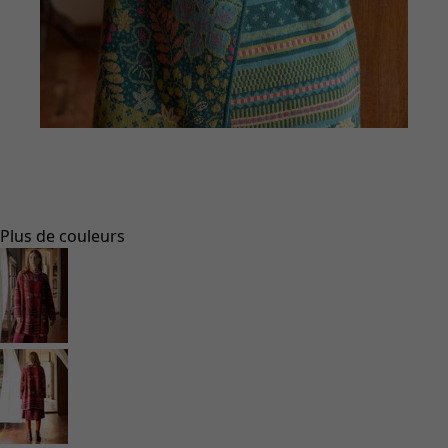
Vêtements à motif
Coton
Coton biologique
Maillots de bain et vêtements de plage
Vêtements de fête
Collections
Dans l'univers du kimono
Monsoon
Étendues champêtres