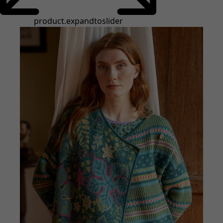
Styles de vétements
Vêtements en lin
Robes de style hippie
Grandes Tailles
À fleurs
Vêtements hippies
Une mode scandinave
Superpositions
À rayures
Des carreaux à foison
À pois
Vêtements bio
Un design suédois
Robes en jersey
Vêtements bohèmes
Des vêtements pour les soirées fraîches