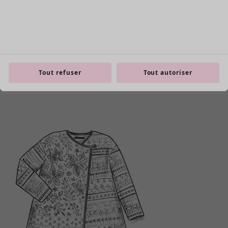
Tout refuser
Tout autoriser
Les basiques
Tous les basiques
Nouveautés basiques
Robes & Tuniques
Tops
Pantalons & Leggings
Basiques tissés
Basiques en jersey
Basiques en maille