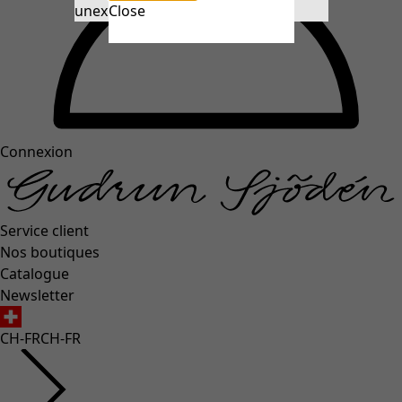
unexpectederror.buttontext
Close
Connexion
Service client
Nos boutiques
Catalogue
Newsletter
CH-FR
CH-FR