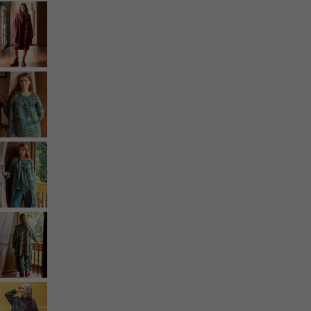
Coimbatore
Les classiques de Gudrun
Des tournesols pour le HCR