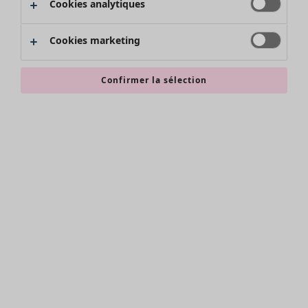
Cookies analytiques
Promos SOLDES
Les promos de Gudrun Sjödén
Cookies marketing
Nouvel arrivage
Bonnes affaires en soldes - jusqu'à -70
Confirmer la sélection