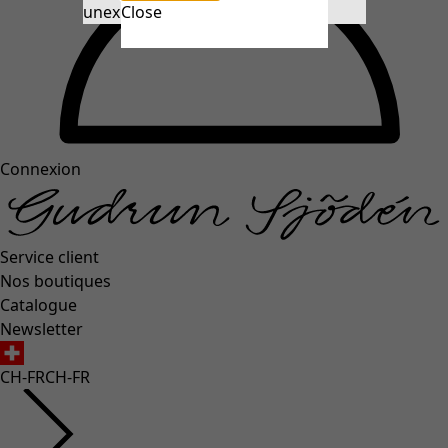
unexpectederror.buttontext
Close
Connexion
Service client
Nos boutiques
Catalogue
Newsletter
CH-FR
CH-FR