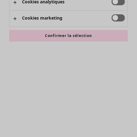
Cookies analytiques
Promos SOLDES
Les promos de Gudrun Sjödén
Cookies marketing
Nouvel arrivage
Bonnes affaires en soldes - jusqu'à -70
Confirmer la sélection