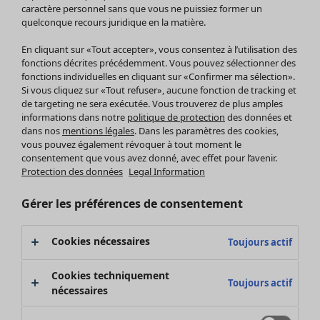
Pantalon
caractère personnel sans que vous ne puissiez former un
quelconque recours juridique en la matière.
Jupes
Manteaux & vestes
En cliquant sur «Tout accepter», vous consentez à l’utilisation des
Leggings et collants
fonctions décrites précédemment. Vous pouvez sélectionner des
Accessoires
fonctions individuelles en cliquant sur «Confirmer ma sélection».
Si vous cliquez sur «Tout refuser», aucune fonction de tracking et
Chaussures
de targeting ne sera exécutée. Vous trouverez de plus amples
Vêtements de bain
Soldes Mobilier
informations dans notre
politique de protection
des données et
Basics
Bonnes affaires déco
dans nos
mentions légales
. Dans les paramètres des cookies,
Décoration
vous pouvez également révoquer à tout moment le
consentement que vous avez donné, avec effet pour l’avenir.
Textiles
Protection des données
Legal Information
Tapis
Éponge
Gérer les préférences de consentement
Cookies nécessaires
Toujours actif
Cookies techniquement
Toujours actif
nécessaires