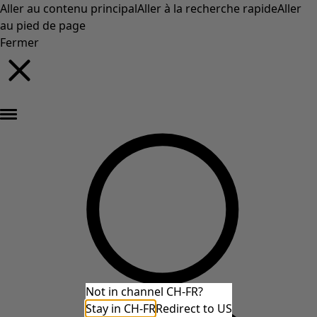
Aller au contenu principal
Aller à la recherche rapide
Aller
au pied de page
Fermer
Nouveautés : la collection d'automne haute en couleur de Gudrun »
Not in channel CH-FR?
Stay in CH-FR
Redirect to US