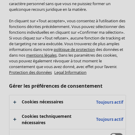
Pantalon
caractère personnel sans que vous ne puissiez former un
quelconque recours juridique en la matière.
Jupes
Manteaux & vestes
En cliquant sur «Tout accepter», vous consentez à l’utilisation des
Leggings et collants
fonctions décrites précédemment. Vous pouvez sélectionner des
Accessoires
fonctions individuelles en cliquant sur «Confirmer ma sélection».
Si vous cliquez sur «Tout refuser», aucune fonction de tracking et
Chaussures
de targeting ne sera exécutée. Vous trouverez de plus amples
Vêtements de bain
Soldes Mobilier
informations dans notre
politique de protection
des données et
Basics
Bonnes affaires déco
dans nos
mentions légales
. Dans les paramètres des cookies,
Décoration
vous pouvez également révoquer à tout moment le
consentement que vous avez donné, avec effet pour l’avenir.
Textiles
Protection des données
Legal Information
Tapis
Éponge
Gérer les préférences de consentement
Cookies nécessaires
Toujours actif
Cookies techniquement
Toujours actif
nécessaires