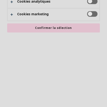
Cookies analytiques
Promos SOLDES
Les promos de Gudrun Sjödén
Cookies marketing
Nouvel arrivage
Bonnes affaires en soldes - jusqu'à -70
Confirmer la sélection