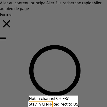
Aller au contenu principal
Aller à la recherche rapide
Aller
au pied de page
Fermer
Nouveautés : la collection d'automne haute en couleur de Gudrun »
Not in channel CH-FR?
Stay in CH-FR
Redirect to US