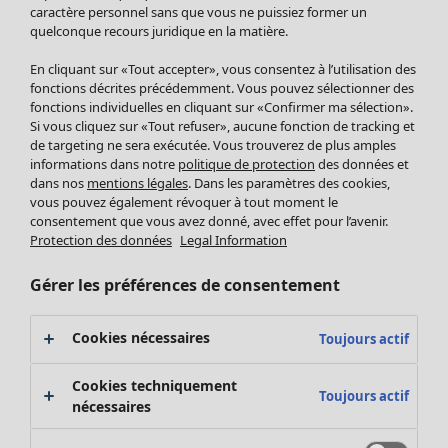
Pantalon
caractère personnel sans que vous ne puissiez former un
quelconque recours juridique en la matière.
Jupes
Manteaux & vestes
En cliquant sur «Tout accepter», vous consentez à l’utilisation des
Leggings et collants
fonctions décrites précédemment. Vous pouvez sélectionner des
Accessoires
fonctions individuelles en cliquant sur «Confirmer ma sélection».
Si vous cliquez sur «Tout refuser», aucune fonction de tracking et
Chaussures
de targeting ne sera exécutée. Vous trouverez de plus amples
Vêtements de bain
Soldes Mobilier
informations dans notre
politique de protection
des données et
Basics
Bonnes affaires déco
dans nos
mentions légales
. Dans les paramètres des cookies,
Décoration
vous pouvez également révoquer à tout moment le
consentement que vous avez donné, avec effet pour l’avenir.
Textiles
Protection des données
Legal Information
Tapis
Éponge
Gérer les préférences de consentement
Cookies nécessaires
Toujours actif
Cookies techniquement
Toujours actif
nécessaires