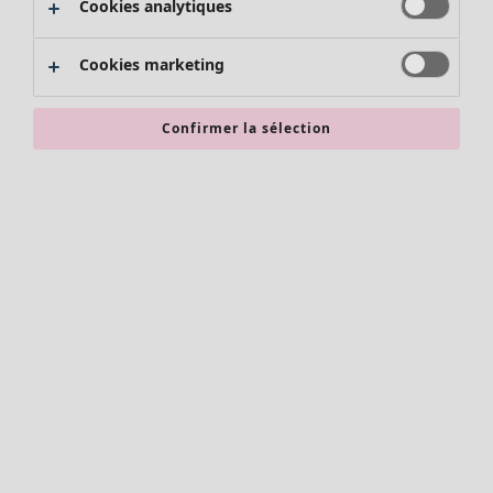
Cookies analytiques
Promos SOLDES
Les promos de Gudrun Sjödén
Cookies marketing
Nouvel arrivage
Bonnes affaires en soldes - jusqu'à -70
Confirmer la sélection