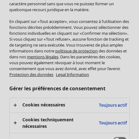
Pantalon
caractère personnel sans que vous ne puissiez former un
quelconque recours juridique en la matière.
Jupes
Manteaux & vestes
Vêtements
Maison
Ouvrir le menu Maison
En cliquant sur «Tout accepter», vous consentez à l’utilisation des
Leggings et collants
Nouveautés
fonctions décrites précédemment. Vous pouvez sélectionner des
Accessoires
fonctions individuelles en cliquant sur «Confirmer ma sélection».
Tous les vêtements
Si vous cliquez sur «Tout refuser», aucune fonction de tracking et
Chaussures
Robes
de targeting ne sera exécutée. Vous trouverez de plus amples
Vêtements de bain
Soldes Mobilier
Tuniques
informations dans notre
politique de protection
des données et
Basics
Bonnes affaires déco
dans nos
mentions légales
. Dans les paramètres des cookies,
Pulls
Décoration
vous pouvez également révoquer à tout moment le
Tops
consentement que vous avez donné, avec effet pour l’avenir.
Textiles
Pulls en tricot
Protection des données
Legal Information
Tapis
Gilets sans manches
Maison
Offres
Ouvrir le menu Offres
Éponge
Pantalons
Gérer les préférences de consentement
Nouveautés
Chemises et blouses
Voir toute la décoration
Gilets
Coussins
Cookies nécessaires
Toujours actif
Manteaux & vestes
Rideaux
Jupes
Tapis
Cookies techniquement
Toujours actif
Éponge
nécessaires
Céramique et verre