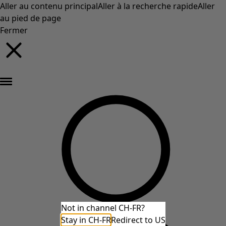
Aller au contenu principal
Aller à la recherche rapide
Aller
au pied de page
Fermer
Nouveautés : la collection d'automne haute en couleur de Gudrun »
Not in channel CH-FR?
Stay in CH-FR
Redirect to US