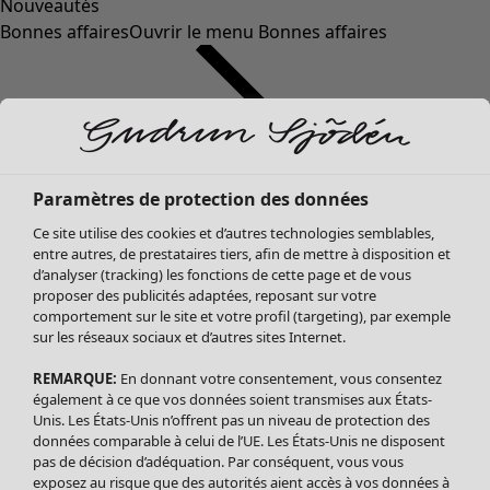
Nouveautés
Bonnes affaires
Ouvrir le menu Bonnes affaires
Paramètres de protection des données
Ce site utilise des cookies et d’autres technologies semblables,
entre autres, de prestataires tiers, afin de mettre à disposition et
d’analyser (tracking) les fonctions de cette page et de vous
proposer des publicités adaptées, reposant sur votre
Soldes Vêtements
Vêtements
Ouvrir le menu Vêtements
comportement sur le site et votre profil (targeting), par exemple
sur les réseaux sociaux et d’autres sites Internet.
Tous les vêtements
Robes
REMARQUE:
En donnant votre consentement, vous consentez
Tuniques
également à ce que vos données soient transmises aux États-
Blouses
Unis. Les États-Unis n’offrent pas un niveau de protection des
données comparable à celui de l’UE. Les États-Unis ne disposent
Tops
pas de décision d’adéquation. Par conséquent, vous vous
Gilets
exposez au risque que des autorités aient accès à vos données à