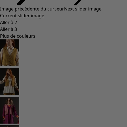
Styles de vétements
Vêtements en lin
Robes de style hippie
Grandes Tailles
À fleurs
Vêtements hippies
Une mode scandinave
Superpositions
À rayures
Des carreaux à foison
À pois
Vêtements bio
Un design suédois
Robes en jersey
Vêtements bohèmes
Des vêtements pour les soirées fraîches