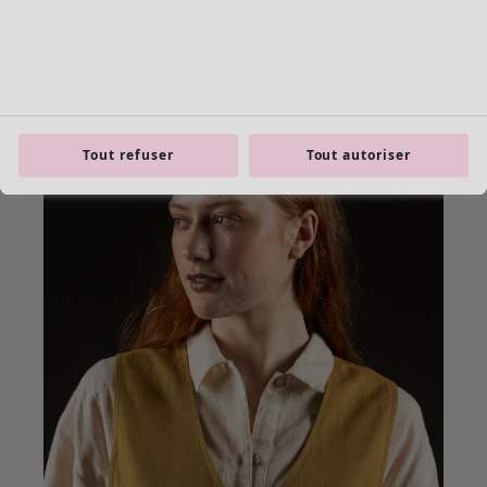
Tout refuser
Tout autoriser
Les basiques
Tous les basiques
Nouveautés basiques
Robes & Tuniques
Tops
Pantalons & Leggings
Basiques tissés
Basiques en jersey
Basiques en maille