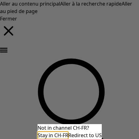
Aller au contenu principal
Aller à la recherche rapide
Aller
au pied de page
Fermer
Nouveautés : la collection d'automne haute en couleur de Gudrun »
Not in channel CH-FR?
Stay in CH-FR
Redirect to US