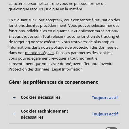
Pantalon
caractère personnel sans que vous ne puissiez former un
quelconque recours juridique en la matière.
Jupes
Manteaux & vestes
En cliquant sur «Tout accepter», vous consentez à l’utilisation des
Leggings et collants
fonctions décrites précédemment. Vous pouvez sélectionner des
Accessoires
fonctions individuelles en cliquant sur «Confirmer ma sélection».
Si vous cliquez sur «Tout refuser», aucune fonction de tracking et
Chaussures
de targeting ne sera exécutée. Vous trouverez de plus amples
Vêtements de bain
Soldes Mobilier
informations dans notre
politique de protection
des données et
Basics
Bonnes affaires déco
dans nos
mentions légales
. Dans les paramètres des cookies,
Décoration
vous pouvez également révoquer à tout moment le
consentement que vous avez donné, avec effet pour l’avenir.
Textiles
Protection des données
Legal Information
Tapis
Éponge
Gérer les préférences de consentement
Cookies nécessaires
Toujours actif
Cookies techniquement
Toujours actif
nécessaires