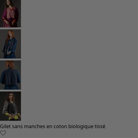
Vêtements à motif
Coton
Coton biologique
Maillots de bain et vêtements de plage
Vêtements de fête
Collections
Dans l'univers du kimono
Monsoon
Étendues champêtres