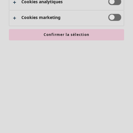
Cookies analytiques
Promos SOLDES
Les promos de Gudrun Sjödén
Cookies marketing
Nouvel arrivage
Bonnes affaires en soldes - jusqu'à -70
Confirmer la sélection