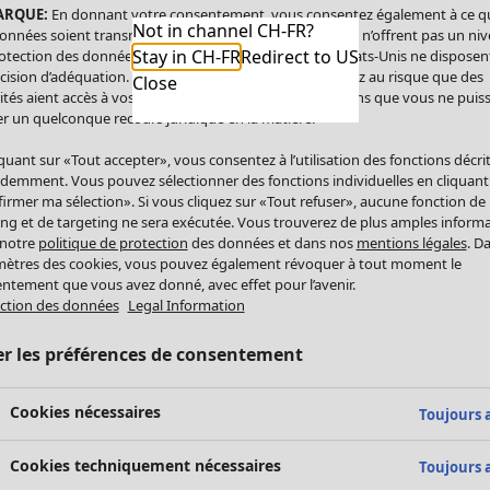
ARQUE:
En donnant votre consentement, vous consentez également à ce q
Not in channel CH-FR?
onnées soient transmises aux États-Unis. Les États-Unis n’offrent pas un ni
Stay in CH-FR
Redirect to US
otection des données comparable à celui de l’UE. Les États-Unis ne disposen
cision d’adéquation. Par conséquent, vous vous exposez au risque que des
Close
ités aient accès à vos données à caractère personnel sans que vous ne puiss
r un quelconque recours juridique en la matière.
iquant sur «Tout accepter», vous consentez à l’utilisation des fonctions décri
demment. Vous pouvez sélectionner des fonctions individuelles en cliquant
irmer ma sélection». Si vous cliquez sur «Tout refuser», aucune fonction de
ing et de targeting ne sera exécutée. Vous trouverez de plus amples inform
 notre
politique de protection
des données et dans nos
mentions légales
. D
ètres des cookies, vous pouvez également révoquer à tout moment le
ntement que vous avez donné, avec effet pour l’avenir.
ction des données
Legal Information
er les préférences de consentement
Cookies nécessaires
Toujours a
Cookies techniquement nécessaires
Toujours a