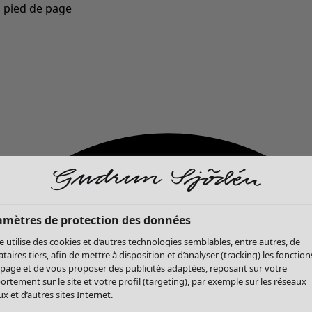
u pied de page
Nouveautés : la collection d'automne haute en couleur de Gudrun »
amètres de protection des données
te utilise des cookies et d’autres technologies semblables, entre autres, de
ataires tiers, afin de mettre à disposition et d’analyser (tracking) les fonction
 page et de vous proposer des publicités adaptées, reposant sur votre
rtement sur le site et votre profil (targeting), par exemple sur les réseaux
x et d’autres sites Internet.