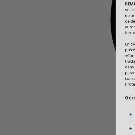
REM
vos d
de pr
de dé
autor
forme
En cl
précé
«Conf
track
dans
param
conse
Prote
Gér