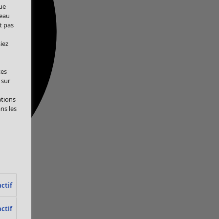
ue
veau
t pas
iez
tes
 sur
ations
ans les
ctif
ctif