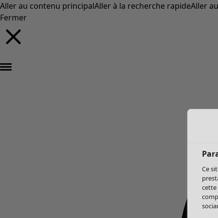
Aller au contenu principal
Aller à la recherche rapide
Aller a
Fermer
Par
Ce si
prest
cette
compo
sociau