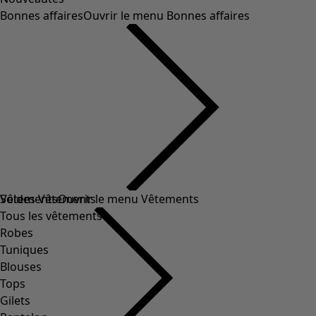
Bonnes affaires
Ouvrir le menu Bonnes affaires
Soldes Vêtements
Vêtements
Ouvrir le menu Vêtements
Tous les vêtements
Robes
Tuniques
Blouses
Tops
Gilets