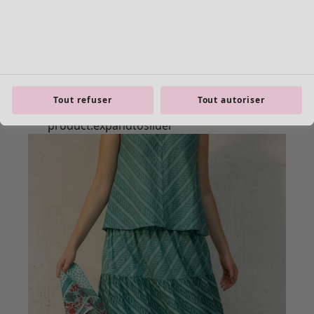
Tout refuser
Tout autoriser
Les basiques
Tous les basiques
Nouveautés basiques
Robes & Tuniques
Tops
Pantalons & Leggings
Basiques tissés
Basiques en jersey
Basiques en maille