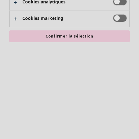
Cookies analytiques
Promos SOLDES
Les promos de Gudrun Sjödén
Cookies marketing
Nouvel arrivage
Bonnes affaires en soldes - jusqu'à -70
Confirmer la sélection