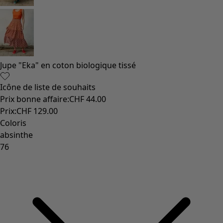
Coton
Coton biologique
Maillots de bain et vêtements de plage
Vêtements de fête
Collections
Dans l'univers du kimono
Monsoon
Étendues champêtres
Coimbatore