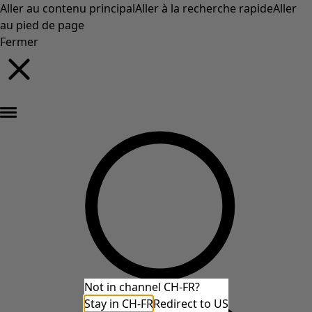
Aller au contenu principal
Aller à la recherche rapide
Aller
au pied de page
Fermer
Nouveautés : la collection d'automne haute en couleur de Gudrun »
Not in channel CH-FR?
Stay in CH-FR
Redirect to US