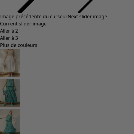
Styles de vétements
Vêtements en lin
Robes de style hippie
Grandes Tailles
À fleurs
Vêtements hippies
Une mode scandinave
Superpositions
À rayures
Des carreaux à foison
À pois
Vêtements bio
Un design suédois
Robes en jersey
Vêtements bohèmes
Des vêtements pour les soirées fraîches
Vêtements à motif