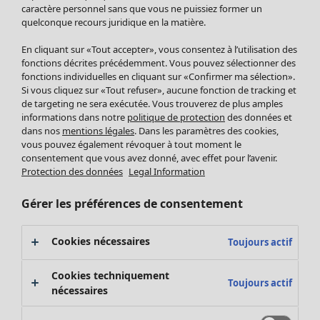
Pantalon
caractère personnel sans que vous ne puissiez former un
quelconque recours juridique en la matière.
Jupes
Manteaux & vestes
En cliquant sur «Tout accepter», vous consentez à l’utilisation des
Leggings et collants
fonctions décrites précédemment. Vous pouvez sélectionner des
Accessoires
fonctions individuelles en cliquant sur «Confirmer ma sélection».
Si vous cliquez sur «Tout refuser», aucune fonction de tracking et
Chaussures
de targeting ne sera exécutée. Vous trouverez de plus amples
Vêtements de bain
Soldes Mobilier
informations dans notre
politique de protection
des données et
Basics
Bonnes affaires déco
dans nos
mentions légales
. Dans les paramètres des cookies,
Décoration
vous pouvez également révoquer à tout moment le
consentement que vous avez donné, avec effet pour l’avenir.
Textiles
Protection des données
Legal Information
Tapis
Éponge
Gérer les préférences de consentement
Cookies nécessaires
Toujours actif
Cookies techniquement
Toujours actif
nécessaires