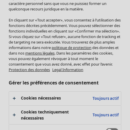
Pantalon
caractère personnel sans que vous ne puissiez former un
quelconque recours juridique en la matière.
Jupes
Manteaux & vestes
Vêtements
Maison
Ouvrir le menu Maison
En cliquant sur «Tout accepter», vous consentez à l’utilisation des
Leggings et collants
Nouveautés
fonctions décrites précédemment. Vous pouvez sélectionner des
Accessoires
fonctions individuelles en cliquant sur «Confirmer ma sélection».
Tous les vêtements
Si vous cliquez sur «Tout refuser», aucune fonction de tracking et
Chaussures
Robes
de targeting ne sera exécutée. Vous trouverez de plus amples
Vêtements de bain
Soldes Mobilier
Tuniques
informations dans notre
politique de protection
des données et
Basics
Bonnes affaires déco
dans nos
mentions légales
. Dans les paramètres des cookies,
Pulls
Décoration
vous pouvez également révoquer à tout moment le
Tops
consentement que vous avez donné, avec effet pour l’avenir.
Textiles
Pulls en tricot
Protection des données
Legal Information
Tapis
Gilets sans manches
Maison
Offres
Ouvrir le menu Offres
Éponge
Pantalons
Gérer les préférences de consentement
Nouveautés
Chemises et blouses
Voir toute la décoration
Gilets
Coussins
Cookies nécessaires
Toujours actif
Manteaux & vestes
Rideaux
Jupes
Tapis
Cookies techniquement
Toujours actif
Cartes cadeaux
Éponge
nécessaires
Céramique et verre