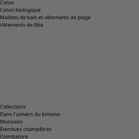
Jupe "Eka" en coton biologique tissé
Icône de liste de souhaits
Prix bonne affaire
:
CHF 44.00
Prix
:
CHF 129.00
Coloris
absinthe
76