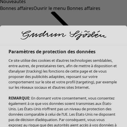
Nouveautés
Bonnes affaires
Ouvrir le menu Bonnes affaires
Paramètres de protection des données
Ce site utilise des cookies et d’autres technologies semblables,
entre autres, de prestataires tiers, afin de mettre à disposition et
d’analyser (tracking) les fonctions de cette page et de vous
proposer des publicités adaptées, reposant sur votre
Soldes Vêtements
Vêtements
Ouvrir le menu Vêtements
comportement sur le site et votre profil (targeting), par exemple
sur les réseaux sociaux et d’autres sites Internet.
Tous les vêtements
Robes
REMARQUE:
En donnant votre consentement, vous consentez
Tuniques
également à ce que vos données soient transmises aux États-
Blouses
Unis. Les États-Unis n’offrent pas un niveau de protection des
données comparable à celui de l’UE. Les États-Unis ne disposent
Tops
pas de décision d’adéquation. Par conséquent, vous vous
Gilets
exposez au risque que des autorités aient accès à vos données à