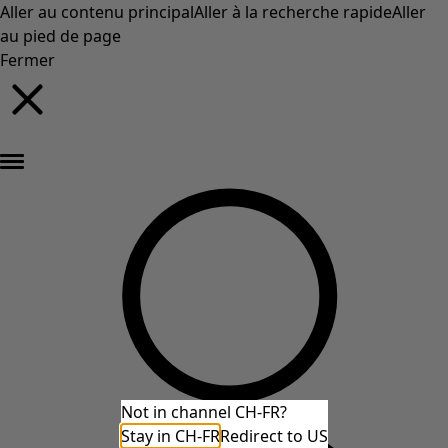
Aller au contenu principal
Aller à la recherche rapide
Aller
au pied de page
Fermer
Nouveautés : la collection d'automne haute en couleur de Gudrun »
Not in channel CH-FR?
Stay in CH-FR
Redirect to US