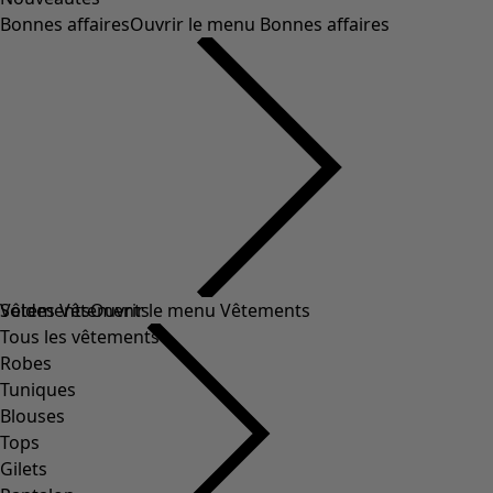
Bonnes affaires
Ouvrir le menu Bonnes affaires
Soldes Vêtements
Vêtements
Ouvrir le menu Vêtements
Tous les vêtements
Robes
Tuniques
Blouses
Tops
Gilets