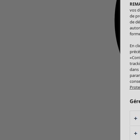
REM
vos d
de pr
de dé
autor
forme
En cl
précé
«Conf
track
dans
param
conse
Prote
Gér