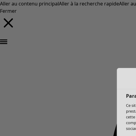
Aller au contenu principal
Aller à la recherche rapide
Aller a
Fermer
Par
Ce si
prest
cette
compo
sociau