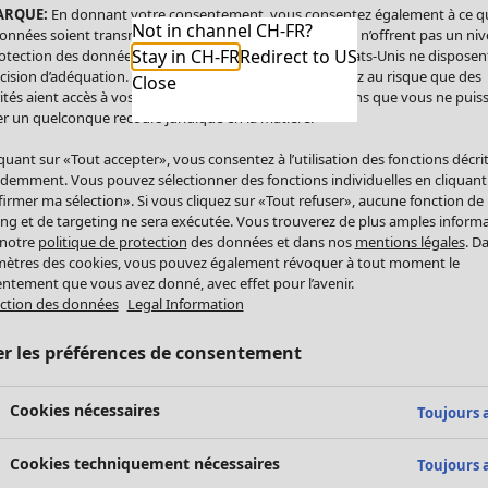
ARQUE:
En donnant votre consentement, vous consentez également à ce q
Not in channel CH-FR?
onnées soient transmises aux États-Unis. Les États-Unis n’offrent pas un ni
Stay in CH-FR
Redirect to US
otection des données comparable à celui de l’UE. Les États-Unis ne disposen
cision d’adéquation. Par conséquent, vous vous exposez au risque que des
Close
ités aient accès à vos données à caractère personnel sans que vous ne puiss
r un quelconque recours juridique en la matière.
iquant sur «Tout accepter», vous consentez à l’utilisation des fonctions décri
demment. Vous pouvez sélectionner des fonctions individuelles en cliquant
irmer ma sélection». Si vous cliquez sur «Tout refuser», aucune fonction de
ing et de targeting ne sera exécutée. Vous trouverez de plus amples inform
 notre
politique de protection
des données et dans nos
mentions légales
. D
ètres des cookies, vous pouvez également révoquer à tout moment le
ntement que vous avez donné, avec effet pour l’avenir.
ction des données
Legal Information
er les préférences de consentement
Cookies nécessaires
Toujours a
Cookies techniquement nécessaires
Toujours a