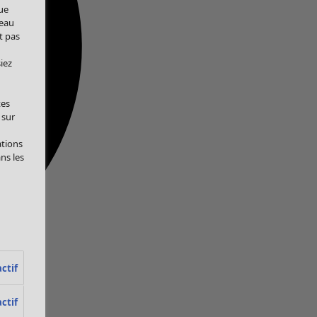
ue
veau
t pas
iez
tes
 sur
ations
ans les
ctif
ctif