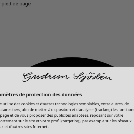
u pied de page
Nouveautés : la collection d'automne haute en couleur de Gudrun »
amètres de protection des données
te utilise des cookies et d’autres technologies semblables, entre autres, de
ataires tiers, afin de mettre à disposition et d’analyser (tracking) les fonction
 page et de vous proposer des publicités adaptées, reposant sur votre
rtement sur le site et votre profil (targeting), par exemple sur les réseaux
x et d’autres sites Internet.