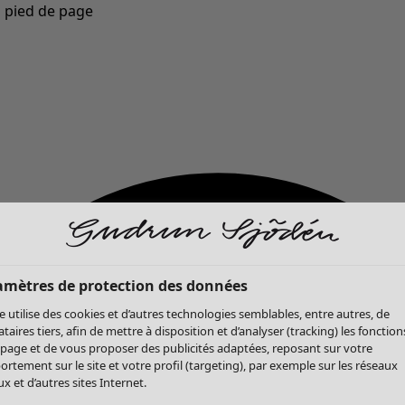
u pied de page
Nouveautés : la collection d'automne haute en couleur de Gudrun »
amètres de protection des données
te utilise des cookies et d’autres technologies semblables, entre autres, de
ataires tiers, afin de mettre à disposition et d’analyser (tracking) les fonction
 page et de vous proposer des publicités adaptées, reposant sur votre
rtement sur le site et votre profil (targeting), par exemple sur les réseaux
x et d’autres sites Internet.