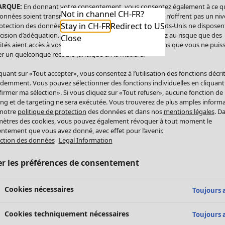
ARQUE:
En donnant votre consentement, vous consentez également à ce q
Not in channel CH-FR?
onnées soient transmises aux États-Unis. Les États-Unis n’offrent pas un ni
Stay in CH-FR
Redirect to US
otection des données comparable à celui de l’UE. Les États-Unis ne disposen
cision d’adéquation. Par conséquent, vous vous exposez au risque que des
Close
ités aient accès à vos données à caractère personnel sans que vous ne puiss
r un quelconque recours juridique en la matière.
iquant sur «Tout accepter», vous consentez à l’utilisation des fonctions décri
demment. Vous pouvez sélectionner des fonctions individuelles en cliquant
irmer ma sélection». Si vous cliquez sur «Tout refuser», aucune fonction de
ing et de targeting ne sera exécutée. Vous trouverez de plus amples inform
 notre
politique de protection
des données et dans nos
mentions légales
. D
ètres des cookies, vous pouvez également révoquer à tout moment le
ntement que vous avez donné, avec effet pour l’avenir.
ction des données
Legal Information
er les préférences de consentement
Cookies nécessaires
Toujours a
Cookies techniquement nécessaires
Toujours a