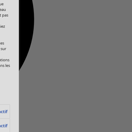
ue
veau
t pas
iez
tes
 sur
ations
ans les
ctif
ctif