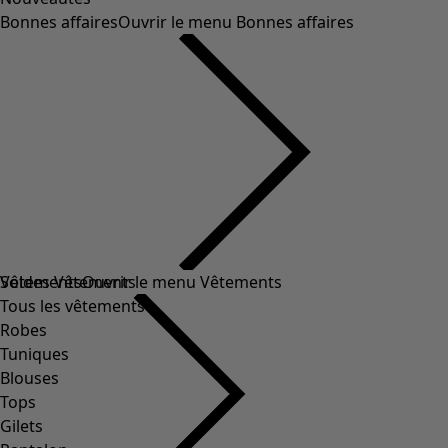
Bonnes affaires
Ouvrir le menu Bonnes affaires
Soldes Vêtements
Vêtements
Ouvrir le menu Vêtements
Tous les vêtements
Robes
Tuniques
Blouses
Tops
Gilets