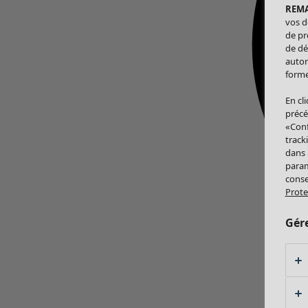
REM
vos d
de pr
de dé
autor
forme
En cl
précé
«Conf
track
dans
param
conse
Prote
Gér