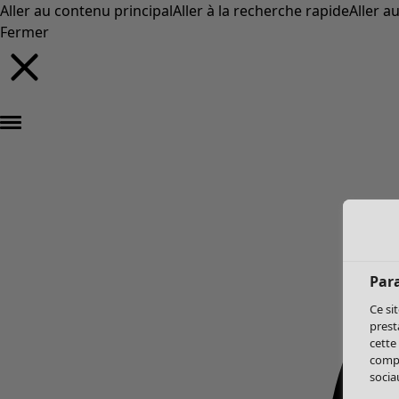
Aller au contenu principal
Aller à la recherche rapide
Aller a
Fermer
Par
Ce si
prest
cette
compo
sociau