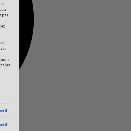
ue
veau
t pas
iez
tes
 sur
ations
ans les
ctif
ctif