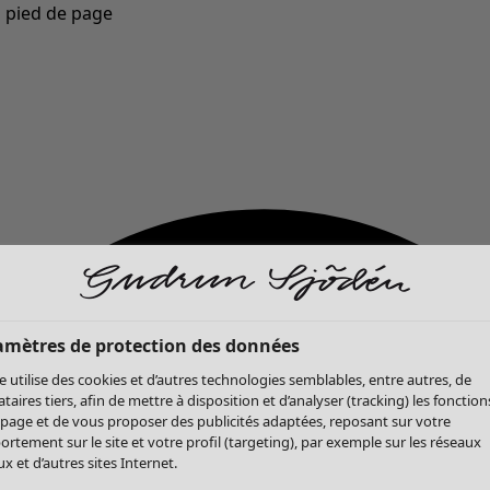
u pied de page
Nouveautés : la collection d'automne haute en couleur de Gudrun »
amètres de protection des données
te utilise des cookies et d’autres technologies semblables, entre autres, de
ataires tiers, afin de mettre à disposition et d’analyser (tracking) les fonction
 page et de vous proposer des publicités adaptées, reposant sur votre
rtement sur le site et votre profil (targeting), par exemple sur les réseaux
x et d’autres sites Internet.