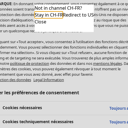
ARQUE:
En donnant votre consentement, vous consentez également à ce q
Not in channel CH-FR?
onnées soient transmises aux États-Unis. Les États-Unis n’offrent pas un ni
Stay in CH-FR
Redirect to US
otection des données comparable à celui de l’UE. Les États-Unis ne disposen
cision d’adéquation. Par conséquent, vous vous exposez au risque que des
Close
ités aient accès à vos données à caractère personnel sans que vous ne puiss
r un quelconque recours juridique en la matière.
iquant sur «Tout accepter», vous consentez à l’utilisation des fonctions décri
demment. Vous pouvez sélectionner des fonctions individuelles en cliquant
irmer ma sélection». Si vous cliquez sur «Tout refuser», aucune fonction de
ing et de targeting ne sera exécutée. Vous trouverez de plus amples inform
 notre
politique de protection
des données et dans nos
mentions légales
. D
ètres des cookies, vous pouvez également révoquer à tout moment le
ntement que vous avez donné, avec effet pour l’avenir.
ction des données
Legal Information
er les préférences de consentement
Cookies nécessaires
Toujours a
Cookies techniquement nécessaires
Toujours a