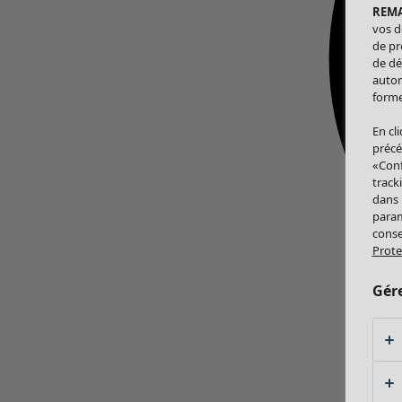
REM
vos d
de pr
de dé
autor
forme
En cl
précé
«Conf
track
dans
param
conse
Prote
Gér