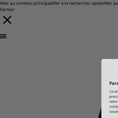
Aller au contenu principal
Aller à la recherche rapide
Aller a
Fermer
Par
Ce si
prest
cette
compo
sociau