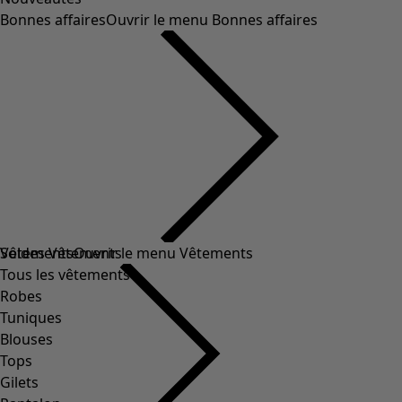
Bonnes affaires
Ouvrir le menu Bonnes affaires
Soldes Vêtements
Vêtements
Ouvrir le menu Vêtements
Tous les vêtements
Robes
Tuniques
Blouses
Tops
Gilets