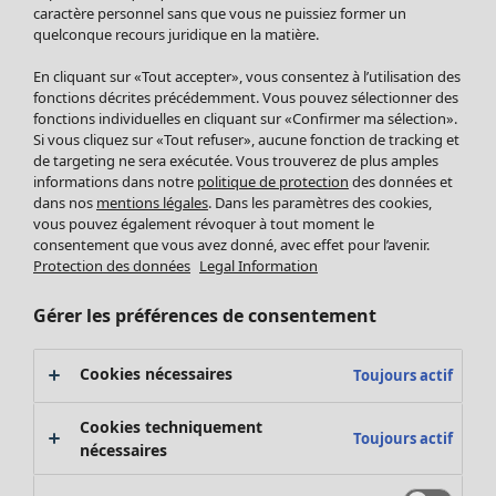
Pantalon
caractère personnel sans que vous ne puissiez former un
quelconque recours juridique en la matière.
Jupes
Manteaux & vestes
Vêtements
Maison
Ouvrir le menu Maison
En cliquant sur «Tout accepter», vous consentez à l’utilisation des
Leggings et collants
Nouveautés
fonctions décrites précédemment. Vous pouvez sélectionner des
Accessoires
fonctions individuelles en cliquant sur «Confirmer ma sélection».
Tous les vêtements
Si vous cliquez sur «Tout refuser», aucune fonction de tracking et
Chaussures
Robes
de targeting ne sera exécutée. Vous trouverez de plus amples
Vêtements de bain
Soldes Mobilier
Tuniques
informations dans notre
politique de protection
des données et
Basics
Bonnes affaires déco
dans nos
mentions légales
. Dans les paramètres des cookies,
Pulls
Décoration
vous pouvez également révoquer à tout moment le
Tops
consentement que vous avez donné, avec effet pour l’avenir.
Textiles
Pulls en tricot
Protection des données
Legal Information
Tapis
Gilets sans manches
Maison
Offres
Ouvrir le menu Offres
Éponge
Pantalons
Gérer les préférences de consentement
Nouveautés
Chemises et blouses
Voir toute la décoration
Gilets
Coussins
Cookies nécessaires
Toujours actif
Manteaux & vestes
Rideaux
Jupes
Tapis
Cookies techniquement
Toujours actif
Cartes cadeaux
Éponge
nécessaires
Céramique et verre