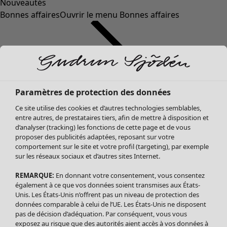
Nouveautés
Bonnes affaires
Ouvrir le menu Bonnes affaires
Paramètres de protection des données
Ce site utilise des cookies et d’autres technologies semblables,
entre autres, de prestataires tiers, afin de mettre à disposition et
d’analyser (tracking) les fonctions de cette page et de vous
proposer des publicités adaptées, reposant sur votre
Soldes Vêtements
Vêtements
Ouvrir le menu Vêtements
comportement sur le site et votre profil (targeting), par exemple
sur les réseaux sociaux et d’autres sites Internet.
Tous les vêtements
Robes
REMARQUE:
En donnant votre consentement, vous consentez
Tuniques
également à ce que vos données soient transmises aux États-
Blouses
Unis. Les États-Unis n’offrent pas un niveau de protection des
données comparable à celui de l’UE. Les États-Unis ne disposent
Tops
pas de décision d’adéquation. Par conséquent, vous vous
Gilets
exposez au risque que des autorités aient accès à vos données à