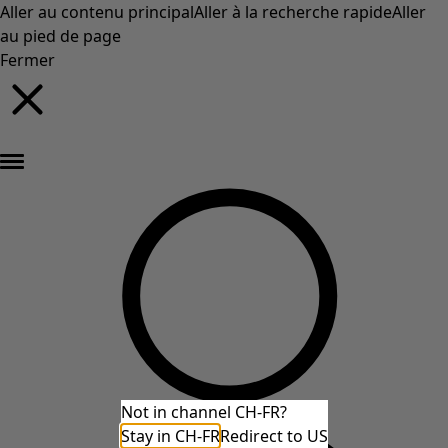
Aller au contenu principal
Aller à la recherche rapide
Aller
au pied de page
Fermer
Nouveautés : la collection d'automne haute en couleur de Gudrun »
Not in channel CH-FR?
Stay in CH-FR
Redirect to US