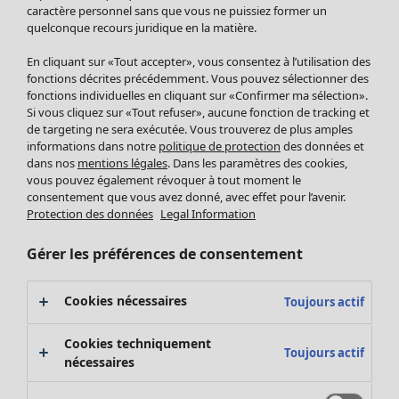
Pantalon
caractère personnel sans que vous ne puissiez former un
quelconque recours juridique en la matière.
Jupes
Manteaux & vestes
En cliquant sur «Tout accepter», vous consentez à l’utilisation des
Leggings et collants
fonctions décrites précédemment. Vous pouvez sélectionner des
Accessoires
fonctions individuelles en cliquant sur «Confirmer ma sélection».
Si vous cliquez sur «Tout refuser», aucune fonction de tracking et
Chaussures
de targeting ne sera exécutée. Vous trouverez de plus amples
Vêtements de bain
Soldes Mobilier
informations dans notre
politique de protection
des données et
Basics
Bonnes affaires déco
dans nos
mentions légales
. Dans les paramètres des cookies,
Décoration
vous pouvez également révoquer à tout moment le
consentement que vous avez donné, avec effet pour l’avenir.
Textiles
Protection des données
Legal Information
Tapis
Éponge
Gérer les préférences de consentement
Cookies nécessaires
Toujours actif
Cookies techniquement
Toujours actif
nécessaires