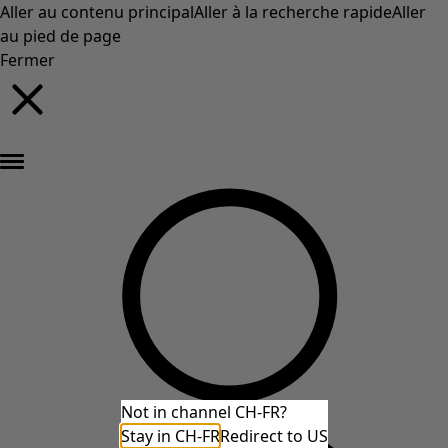
Aller au contenu principal
Aller à la recherche rapide
Aller
au pied de page
Fermer
Nouveautés : la collection d'automne haute en couleur de Gudrun »
Not in channel CH-FR?
Stay in CH-FR
Redirect to US