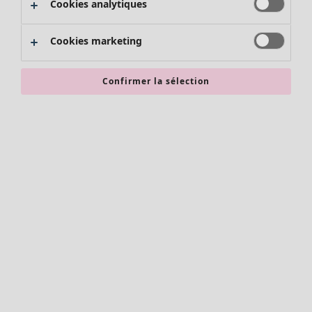
Cookies analytiques
Promos SOLDES
Les promos de Gudrun Sjödén
Cookies marketing
Nouvel arrivage
Bonnes affaires en soldes - jusqu'à -70
Confirmer la sélection