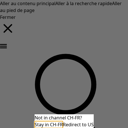
Aller au contenu principal
Aller à la recherche rapide
Aller
au pied de page
Fermer
Nouveautés : la collection d'automne haute en couleur de Gudrun »
Not in channel CH-FR?
Stay in CH-FR
Redirect to US