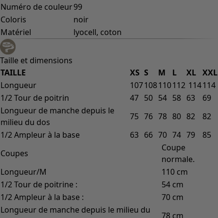
Numéro de couleur
99
Coloris
noir
Matériel
lyocell, coton
Taille et dimensions
TAILLE
XS
S
M
L
XL
XXL
Longueur
107
108
110
112
114
114
1/2 Tour de poitrin
47
50
54
58
63
69
Longueur de manche depuis le
75
76
78
80
82
82
milieu du dos
1/2 Ampleur à la base
63
66
70
74
79
85
Coupe
Coupes
normale.
Longueur/M
110 cm
1/2 Tour de poitrine :
54 cm
1/2 Ampleur à la base :
70 cm
Longueur de manche depuis le milieu du
78 cm