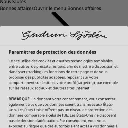
Nouveautés
Bonnes affaires
Ouvrir le menu Bonnes affaires
Paramètres de protection des données
Ce site utilise des cookies et d’autres technologies semblables,
entre autres, de prestataires tiers, afin de mettre à disposition et
d’analyser (tracking) les fonctions de cette page et de vous
proposer des publicités adaptées, reposant sur votre
Soldes Vêtements
Vêtements
Ouvrir le menu Vêtements
comportement sur le site et votre profil (targeting), par exemple
sur les réseaux sociaux et d’autres sites Internet.
Tous les vêtements
Robes
REMARQUE:
En donnant votre consentement, vous consentez
Tuniques
également à ce que vos données soient transmises aux États-
Blouses
Unis. Les États-Unis n’offrent pas un niveau de protection des
données comparable à celui de l’UE. Les États-Unis ne disposent
Tops
pas de décision d’adéquation. Par conséquent, vous vous
Gilets
exposez au risque que des autorités aient accès à vos données à