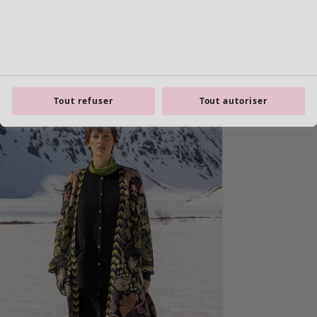
product.expandtoslider
Tout refuser
Tout autoriser