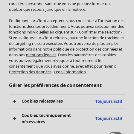
Pantalon
caractère personnel sans que vous ne puissiez former un
quelconque recours juridique en la matière.
Jupes
Manteaux & vestes
Vêtements
Maison
Ouvrir le menu Maison
En cliquant sur «Tout accepter», vous consentez à l’utilisation des
Leggings et collants
Nouveautés
fonctions décrites précédemment. Vous pouvez sélectionner des
Accessoires
fonctions individuelles en cliquant sur «Confirmer ma sélection».
Tous les vêtements
Si vous cliquez sur «Tout refuser», aucune fonction de tracking et
Chaussures
Robes
de targeting ne sera exécutée. Vous trouverez de plus amples
Vêtements de bain
Soldes Mobilier
Tuniques
informations dans notre
politique de protection
des données et
Basics
Bonnes affaires déco
dans nos
mentions légales
. Dans les paramètres des cookies,
Pulls
Décoration
vous pouvez également révoquer à tout moment le
Tops
consentement que vous avez donné, avec effet pour l’avenir.
Textiles
Pulls en tricot
Protection des données
Legal Information
Tapis
Gilets sans manches
Maison
Offres
Ouvrir le menu Offres
Éponge
Pantalons
Gérer les préférences de consentement
Nouveautés
Chemises et blouses
Voir toute la décoration
Gilets
Coussins
Cookies nécessaires
Toujours actif
Manteaux & vestes
Rideaux
Jupes
Tapis
Cookies techniquement
Toujours actif
Cartes cadeaux
Éponge
nécessaires
Céramique et verre