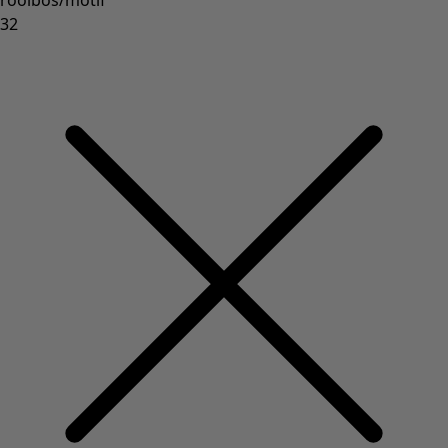
rooibos/motif
32