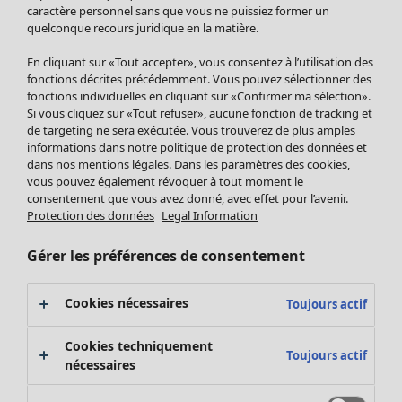
Pantalon
caractère personnel sans que vous ne puissiez former un
quelconque recours juridique en la matière.
Jupes
Manteaux & vestes
Vêtements
Maison
Ouvrir le menu Maison
En cliquant sur «Tout accepter», vous consentez à l’utilisation des
Leggings et collants
Nouveautés
fonctions décrites précédemment. Vous pouvez sélectionner des
Accessoires
fonctions individuelles en cliquant sur «Confirmer ma sélection».
Tous les vêtements
Si vous cliquez sur «Tout refuser», aucune fonction de tracking et
Chaussures
Robes
de targeting ne sera exécutée. Vous trouverez de plus amples
Vêtements de bain
Soldes Mobilier
Tuniques
informations dans notre
politique de protection
des données et
Basics
Bonnes affaires déco
dans nos
mentions légales
. Dans les paramètres des cookies,
Pulls
Décoration
vous pouvez également révoquer à tout moment le
Tops
consentement que vous avez donné, avec effet pour l’avenir.
Textiles
Pulls en tricot
Protection des données
Legal Information
Tapis
Gilets sans manches
Maison
Offres
Ouvrir le menu Offres
Éponge
Pantalons
Gérer les préférences de consentement
Nouveautés
Chemises et blouses
Voir toute la décoration
Gilets
Coussins
Cookies nécessaires
Toujours actif
Manteaux & vestes
Rideaux
Jupes
Tapis
Cookies techniquement
Toujours actif
Éponge
nécessaires
Céramique et verre