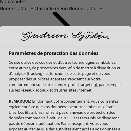
Nouveautés
Bonnes affaires
Ouvrir le menu Bonnes affaires
Paramètres de protection des données
Ce site utilise des cookies et d’autres technologies semblables,
entre autres, de prestataires tiers, afin de mettre à disposition et
d’analyser (tracking) les fonctions de cette page et de vous
proposer des publicités adaptées, reposant sur votre
Soldes Vêtements
Vêtements
Ouvrir le menu Vêtements
comportement sur le site et votre profil (targeting), par exemple
sur les réseaux sociaux et d’autres sites Internet.
Tous les vêtements
Robes
REMARQUE:
En donnant votre consentement, vous consentez
Tuniques
également à ce que vos données soient transmises aux États-
Blouses
Unis. Les États-Unis n’offrent pas un niveau de protection des
données comparable à celui de l’UE. Les États-Unis ne disposent
Tops
pas de décision d’adéquation. Par conséquent, vous vous
Gilets
exposez au risque que des autorités aient accès à vos données à