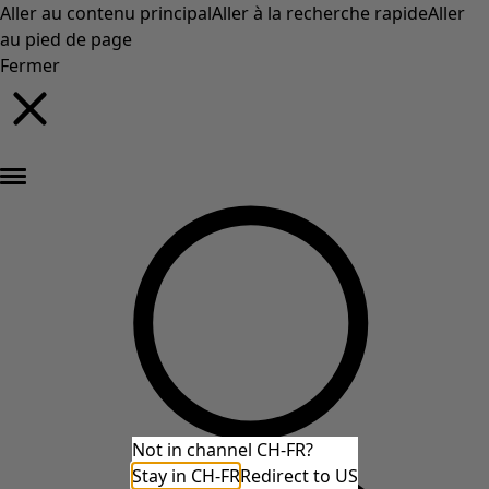
Aller au contenu principal
Aller à la recherche rapide
Aller
au pied de page
Fermer
Nouveautés : la collection d'automne haute en couleur de Gudrun »
Not in channel CH-FR?
Stay in CH-FR
Redirect to US