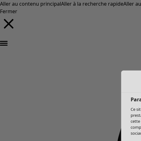
Aller au contenu principal
Aller à la recherche rapide
Aller a
Fermer
Par
Ce si
prest
cette
compo
sociau