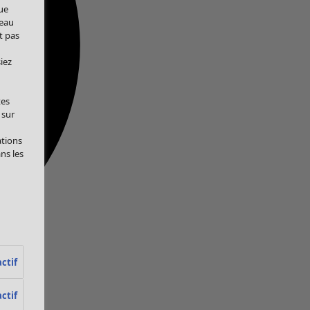
ue
veau
t pas
iez
tes
 sur
ations
ans les
ctif
ctif