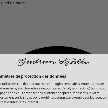
u pied de page
Nouveautés : la collection d'automne haute en couleur de Gudrun »
amètres de protection des données
te utilise des cookies et d’autres technologies semblables, entre autres, de
ataires tiers, afin de mettre à disposition et d’analyser (tracking) les fonction
 page et de vous proposer des publicités adaptées, reposant sur votre
rtement sur le site et votre profil (targeting), par exemple sur les réseaux
x et d’autres sites Internet.