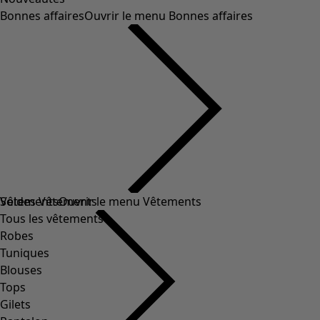
Bonnes affaires
Ouvrir le menu Bonnes affaires
Soldes Vêtements
Vêtements
Ouvrir le menu Vêtements
Tous les vêtements
Robes
Tuniques
Blouses
Tops
Gilets