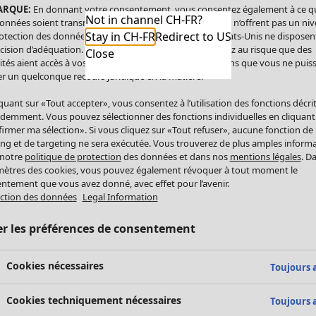
ARQUE:
En donnant votre consentement, vous consentez également à ce q
Not in channel CH-FR?
onnées soient transmises aux États-Unis. Les États-Unis n’offrent pas un ni
Stay in CH-FR
Redirect to US
otection des données comparable à celui de l’UE. Les États-Unis ne disposen
cision d’adéquation. Par conséquent, vous vous exposez au risque que des
Close
ités aient accès à vos données à caractère personnel sans que vous ne puiss
r un quelconque recours juridique en la matière.
iquant sur «Tout accepter», vous consentez à l’utilisation des fonctions décri
demment. Vous pouvez sélectionner des fonctions individuelles en cliquant
irmer ma sélection». Si vous cliquez sur «Tout refuser», aucune fonction de
ing et de targeting ne sera exécutée. Vous trouverez de plus amples inform
 notre
politique de protection
des données et dans nos
mentions légales
. D
ètres des cookies, vous pouvez également révoquer à tout moment le
ntement que vous avez donné, avec effet pour l’avenir.
ction des données
Legal Information
er les préférences de consentement
Cookies nécessaires
Toujours a
Cookies techniquement nécessaires
Toujours a