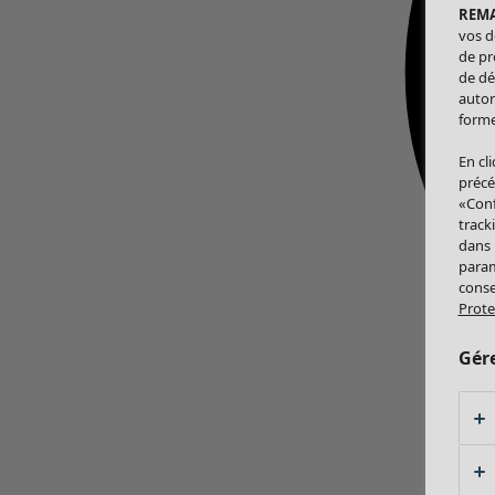
REM
vos d
de pr
de dé
autor
forme
En cl
précé
«Conf
track
dans
param
conse
Prote
Gér