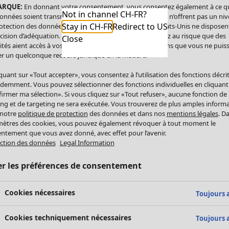
ARQUE:
En donnant votre consentement, vous consentez également à ce q
Not in channel CH-FR?
onnées soient transmises aux États-Unis. Les États-Unis n’offrent pas un ni
Stay in CH-FR
Redirect to US
otection des données comparable à celui de l’UE. Les États-Unis ne disposen
cision d’adéquation. Par conséquent, vous vous exposez au risque que des
Close
ités aient accès à vos données à caractère personnel sans que vous ne puiss
r un quelconque recours juridique en la matière.
iquant sur «Tout accepter», vous consentez à l’utilisation des fonctions décri
demment. Vous pouvez sélectionner des fonctions individuelles en cliquant
irmer ma sélection». Si vous cliquez sur «Tout refuser», aucune fonction de
ing et de targeting ne sera exécutée. Vous trouverez de plus amples inform
 notre
politique de protection
des données et dans nos
mentions légales
. D
ètres des cookies, vous pouvez également révoquer à tout moment le
ntement que vous avez donné, avec effet pour l’avenir.
ction des données
Legal Information
er les préférences de consentement
Cookies nécessaires
Toujours a
Cookies techniquement nécessaires
Toujours a