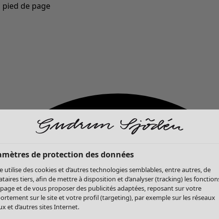
u pied de page
Nouveautés : la collection d'automne haute en couleur de Gudrun »
amètres de protection des données
te utilise des cookies et d’autres technologies semblables, entre autres, de
ataires tiers, afin de mettre à disposition et d’analyser (tracking) les fonction
 page et de vous proposer des publicités adaptées, reposant sur votre
rtement sur le site et votre profil (targeting), par exemple sur les réseaux
x et d’autres sites Internet.