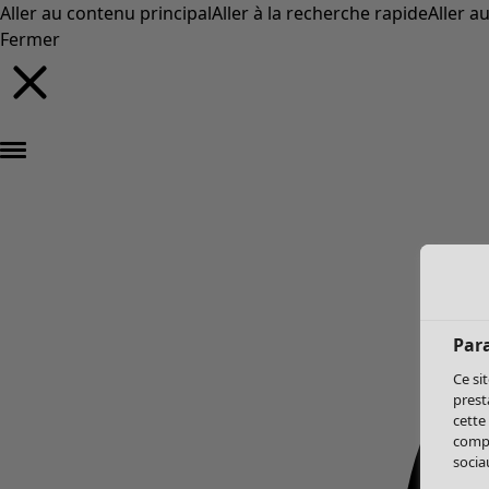
Aller au contenu principal
Aller à la recherche rapide
Aller a
Fermer
Par
Ce si
prest
cette
compo
sociau