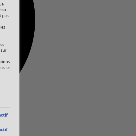
ue
veau
t pas
iez
tes
 sur
ations
ans les
ctif
ctif