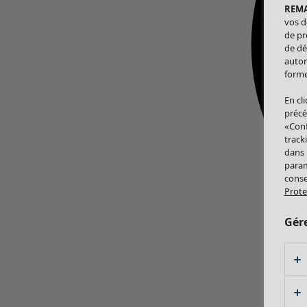
REM
vos d
de pr
de dé
autor
forme
En cl
précé
«Conf
track
dans
param
conse
Prote
Gér