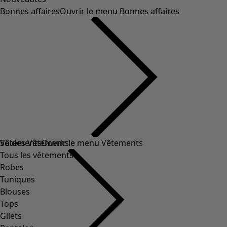
Bonnes affaires
Ouvrir le menu Bonnes affaires
Soldes Vêtements
Vêtements
Ouvrir le menu Vêtements
Tous les vêtements
Robes
Tuniques
Blouses
Tops
Gilets