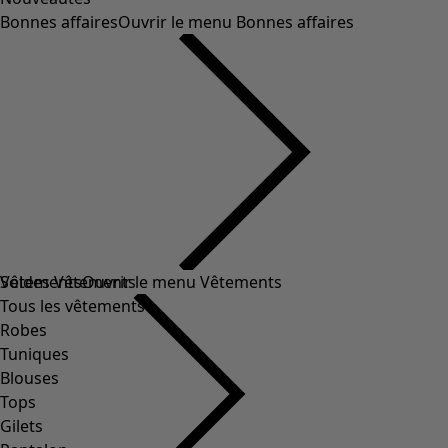
Bonnes affaires
Ouvrir le menu Bonnes affaires
Soldes Vêtements
Vêtements
Ouvrir le menu Vêtements
Tous les vêtements
Robes
Tuniques
Blouses
Tops
Gilets