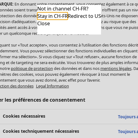
ARQUE:
En donnant votre consentement, vous consentez également à ce q
Not in channel CH-FR?
onnées soient transmises aux États-Unis. Les États-Unis n’offrent pas un ni
Stay in CH-FR
Redirect to US
otection des données comparable à celui de l’UE. Les États-Unis ne disposen
cision d’adéquation. Par conséquent, vous vous exposez au risque que des
Close
ités aient accès à vos données à caractère personnel sans que vous ne puiss
r un quelconque recours juridique en la matière.
iquant sur «Tout accepter», vous consentez à l’utilisation des fonctions décri
demment. Vous pouvez sélectionner des fonctions individuelles en cliquant
irmer ma sélection». Si vous cliquez sur «Tout refuser», aucune fonction de
ing et de targeting ne sera exécutée. Vous trouverez de plus amples inform
 notre
politique de protection
des données et dans nos
mentions légales
. D
ètres des cookies, vous pouvez également révoquer à tout moment le
ntement que vous avez donné, avec effet pour l’avenir.
ction des données
Legal Information
er les préférences de consentement
Cookies nécessaires
Toujours a
Cookies techniquement nécessaires
Toujours a