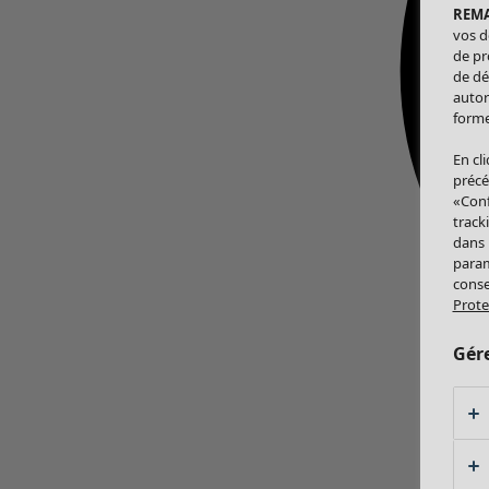
REM
vos d
de pr
de dé
autor
forme
En cl
précé
«Conf
track
dans
param
conse
Prote
Gér