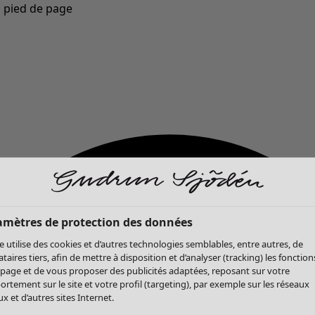
u pied de page
Nouveautés : la collection d'automne haute en couleur de Gudrun »
amètres de protection des données
te utilise des cookies et d’autres technologies semblables, entre autres, de
ataires tiers, afin de mettre à disposition et d’analyser (tracking) les fonction
 page et de vous proposer des publicités adaptées, reposant sur votre
rtement sur le site et votre profil (targeting), par exemple sur les réseaux
x et d’autres sites Internet.