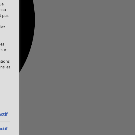
ue
veau
t pas
iez
tes
 sur
ations
ans les
ctif
ctif