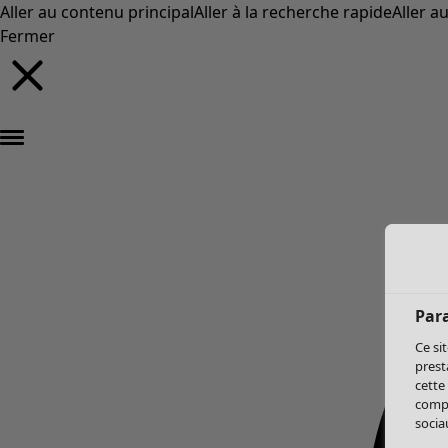
Aller au contenu principal
Aller à la recherche rapide
Aller a
Fermer
Par
Ce si
prest
cette
compo
sociau