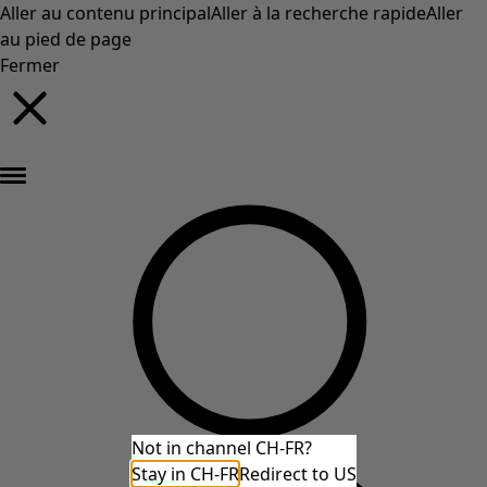
Aller au contenu principal
Aller à la recherche rapide
Aller
au pied de page
Fermer
Nouveautés : la collection d'automne haute en couleur de Gudrun »
Not in channel CH-FR?
Stay in CH-FR
Redirect to US