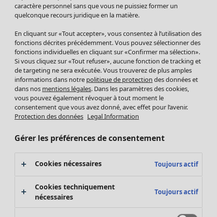
Pantalon
caractère personnel sans que vous ne puissiez former un
quelconque recours juridique en la matière.
Jupes
Manteaux & vestes
Vêtements
Maison
Ouvrir le menu Maison
En cliquant sur «Tout accepter», vous consentez à l’utilisation des
Leggings et collants
Nouveautés
fonctions décrites précédemment. Vous pouvez sélectionner des
Accessoires
fonctions individuelles en cliquant sur «Confirmer ma sélection».
Tous les vêtements
Si vous cliquez sur «Tout refuser», aucune fonction de tracking et
Chaussures
Robes
de targeting ne sera exécutée. Vous trouverez de plus amples
Vêtements de bain
Soldes Mobilier
Tuniques
informations dans notre
politique de protection
des données et
Basics
Bonnes affaires déco
dans nos
mentions légales
. Dans les paramètres des cookies,
Pulls
Décoration
vous pouvez également révoquer à tout moment le
Tops
consentement que vous avez donné, avec effet pour l’avenir.
Textiles
Pulls en tricot
Protection des données
Legal Information
Tapis
Gilets sans manches
Maison
Offres
Ouvrir le menu Offres
Éponge
Pantalons
Gérer les préférences de consentement
Nouveautés
Chemises et blouses
Voir toute la décoration
Gilets
Coussins
Cookies nécessaires
Toujours actif
Manteaux & vestes
Rideaux
Jupes
Tapis
Cookies techniquement
Toujours actif
Cartes cadeaux
Éponge
nécessaires
Céramique et verre