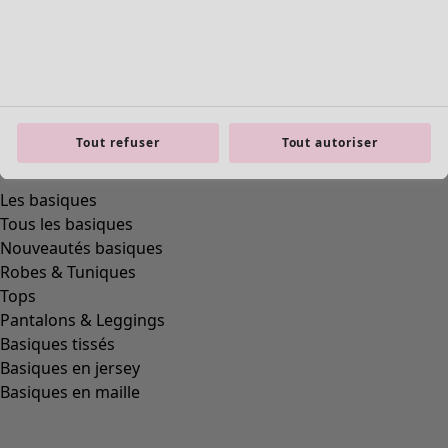
product.expandtoslider
Tout refuser
Tout autoriser