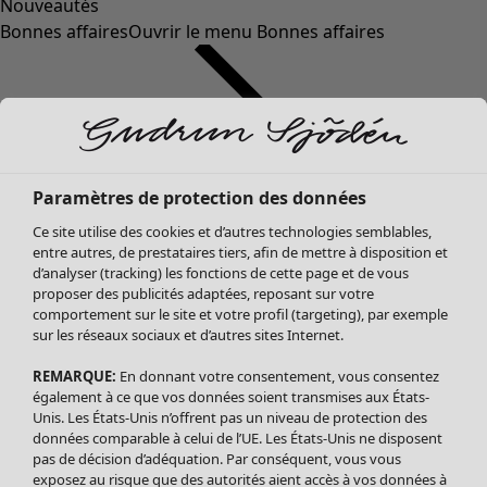
Nouveautés
Bonnes affaires
Ouvrir le menu Bonnes affaires
Paramètres de protection des données
Ce site utilise des cookies et d’autres technologies semblables,
entre autres, de prestataires tiers, afin de mettre à disposition et
d’analyser (tracking) les fonctions de cette page et de vous
proposer des publicités adaptées, reposant sur votre
Soldes Vêtements
Vêtements
Ouvrir le menu Vêtements
comportement sur le site et votre profil (targeting), par exemple
sur les réseaux sociaux et d’autres sites Internet.
Tous les vêtements
Robes
REMARQUE:
En donnant votre consentement, vous consentez
Tuniques
également à ce que vos données soient transmises aux États-
Blouses
Unis. Les États-Unis n’offrent pas un niveau de protection des
données comparable à celui de l’UE. Les États-Unis ne disposent
Tops
pas de décision d’adéquation. Par conséquent, vous vous
Gilets
exposez au risque que des autorités aient accès à vos données à