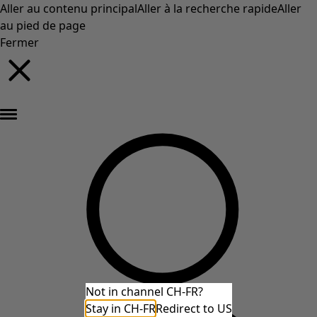
Aller au contenu principal
Aller à la recherche rapide
Aller
au pied de page
Fermer
Nouveautés : la collection d'automne haute en couleur de Gudrun »
Not in channel CH-FR?
Stay in CH-FR
Redirect to US