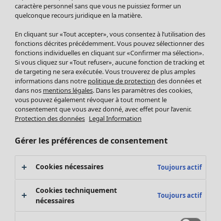
Pantalon
caractère personnel sans que vous ne puissiez former un
quelconque recours juridique en la matière.
Jupes
Manteaux & vestes
En cliquant sur «Tout accepter», vous consentez à l’utilisation des
Leggings et collants
fonctions décrites précédemment. Vous pouvez sélectionner des
Accessoires
fonctions individuelles en cliquant sur «Confirmer ma sélection».
Si vous cliquez sur «Tout refuser», aucune fonction de tracking et
Chaussures
de targeting ne sera exécutée. Vous trouverez de plus amples
Vêtements de bain
Soldes Mobilier
informations dans notre
politique de protection
des données et
Basics
Bonnes affaires déco
dans nos
mentions légales
. Dans les paramètres des cookies,
Décoration
vous pouvez également révoquer à tout moment le
consentement que vous avez donné, avec effet pour l’avenir.
Textiles
Protection des données
Legal Information
Tapis
Éponge
Gérer les préférences de consentement
Cookies nécessaires
Toujours actif
Cookies techniquement
Toujours actif
nécessaires