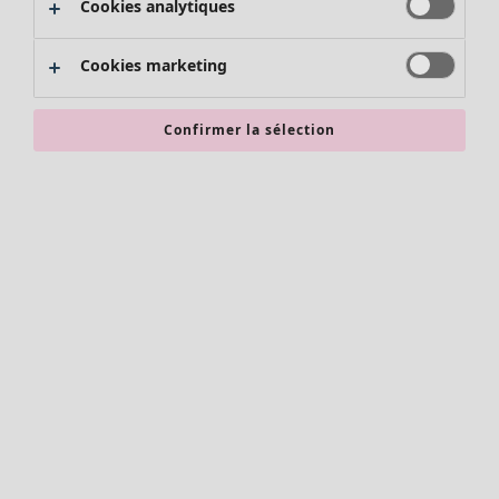
Cookies analytiques
Promos SOLDES
Les promos de Gudrun Sjödén
Cookies marketing
Nouvel arrivage
Bonnes affaires en soldes - jusqu'à -70
Confirmer la sélection