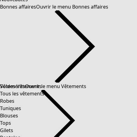
Bonnes affaires
Ouvrir le menu Bonnes affaires
Soldes Vêtements
Vêtements
Ouvrir le menu Vêtements
Tous les vêtements
Robes
Tuniques
Blouses
Tops
Gilets