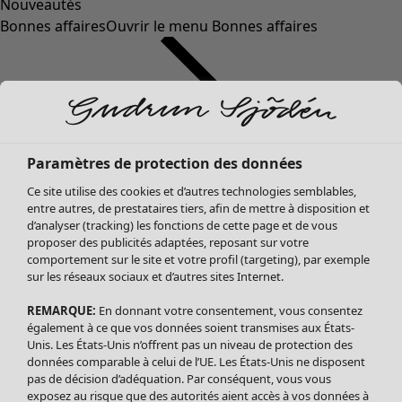
Nouveautés
Bonnes affaires
Ouvrir le menu Bonnes affaires
Paramètres de protection des données
Ce site utilise des cookies et d’autres technologies semblables,
entre autres, de prestataires tiers, afin de mettre à disposition et
d’analyser (tracking) les fonctions de cette page et de vous
proposer des publicités adaptées, reposant sur votre
Soldes Vêtements
Vêtements
Ouvrir le menu Vêtements
comportement sur le site et votre profil (targeting), par exemple
sur les réseaux sociaux et d’autres sites Internet.
Tous les vêtements
Robes
REMARQUE:
En donnant votre consentement, vous consentez
Tuniques
également à ce que vos données soient transmises aux États-
Blouses
Unis. Les États-Unis n’offrent pas un niveau de protection des
données comparable à celui de l’UE. Les États-Unis ne disposent
Tops
pas de décision d’adéquation. Par conséquent, vous vous
Gilets
exposez au risque que des autorités aient accès à vos données à