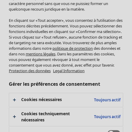
Pantalon
caractère personnel sans que vous ne puissiez former un
quelconque recours juridique en la matière.
Jupes
Manteaux & vestes
Vêtements
Maison
Ouvrir le menu Maison
En cliquant sur «Tout accepter», vous consentez à l’utilisation des
Leggings et collants
Nouveautés
fonctions décrites précédemment. Vous pouvez sélectionner des
Accessoires
fonctions individuelles en cliquant sur «Confirmer ma sélection».
Tous les vêtements
Si vous cliquez sur «Tout refuser», aucune fonction de tracking et
Chaussures
Robes
de targeting ne sera exécutée. Vous trouverez de plus amples
Vêtements de bain
Soldes Mobilier
Tuniques
informations dans notre
politique de protection
des données et
Basics
Bonnes affaires déco
dans nos
mentions légales
. Dans les paramètres des cookies,
Pulls
Décoration
vous pouvez également révoquer à tout moment le
Tops
consentement que vous avez donné, avec effet pour l’avenir.
Textiles
Pulls en tricot
Protection des données
Legal Information
Tapis
Gilets sans manches
Maison
Offres
Ouvrir le menu Offres
Éponge
Pantalons
Gérer les préférences de consentement
Nouveautés
Chemises et blouses
Voir toute la décoration
Gilets
Coussins
Cookies nécessaires
Toujours actif
Manteaux & vestes
Rideaux
Jupes
Tapis
Cookies techniquement
Toujours actif
Éponge
nécessaires
Céramique et verre