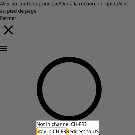
Aller au contenu principal
Aller à la recherche rapide
Aller
au pied de page
Fermer
Nouveautés : la collection d'automne haute en couleur de Gudrun »
Not in channel CH-FR?
Stay in CH-FR
Redirect to US