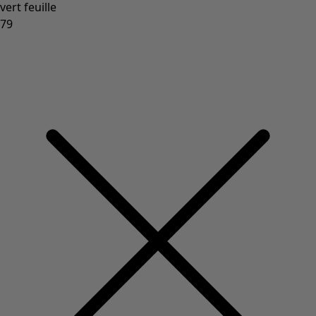
Vêtements à motif
Coton
Coton biologique
Maillots de bain et vêtements de plage
Vêtements de fête
Collections
Dans l'univers du kimono
Monsoon
Étendues champêtres