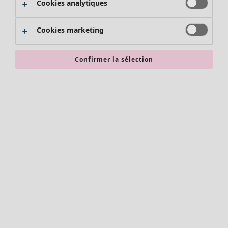
Cookies analytiques
Promos SOLDES
Les promos de Gudrun Sjödén
Cookies marketing
Nouvel arrivage
Bonnes affaires en soldes - jusqu'à -70
Confirmer la sélection