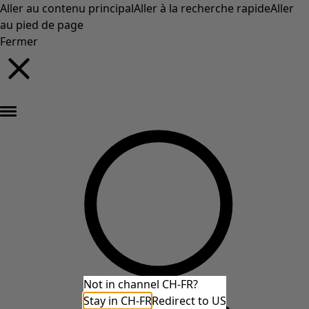
Aller au contenu principal
Aller à la recherche rapide
Aller
au pied de page
Fermer
Nouveautés : la collection d'automne haute en couleur de Gudrun »
Not in channel CH-FR?
Stay in CH-FR
Redirect to US