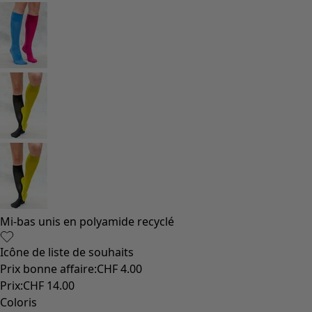
Styles de vétements
Vêtements en lin
Robes de style hippie
Grandes Tailles
À fleurs
Vêtements hippies
Une mode scandinave
Superpositions
À rayures
Des carreaux à foison
À pois
Vêtements bio
Un design suédois
Robes en jersey
Vêtements bohèmes
Des vêtements pour les soirées fraîches