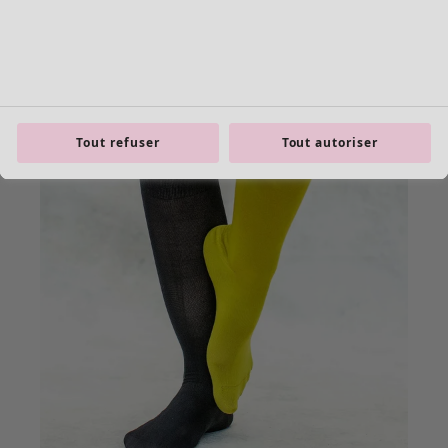
Tout refuser
Tout autoriser
Les basiques
Tous les basiques
Nouveautés basiques
Robes & Tuniques
Tops
Pantalons & Leggings
Basiques tissés
Basiques en jersey
Basiques en maille