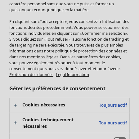
Pantalon
caractère personnel sans que vous ne puissiez former un
quelconque recours juridique en la matière.
Jupes
Manteaux & vestes
En cliquant sur «Tout accepter», vous consentez à l’utilisation des
Leggings et collants
fonctions décrites précédemment. Vous pouvez sélectionner des
Accessoires
fonctions individuelles en cliquant sur «Confirmer ma sélection».
Si vous cliquez sur «Tout refuser», aucune fonction de tracking et
Chaussures
de targeting ne sera exécutée. Vous trouverez de plus amples
Vêtements de bain
Soldes Mobilier
informations dans notre
politique de protection
des données et
Basics
Bonnes affaires déco
dans nos
mentions légales
. Dans les paramètres des cookies,
Décoration
vous pouvez également révoquer à tout moment le
consentement que vous avez donné, avec effet pour l’avenir.
Textiles
Protection des données
Legal Information
Tapis
Éponge
Gérer les préférences de consentement
Cookies nécessaires
Toujours actif
Cookies techniquement
Toujours actif
nécessaires