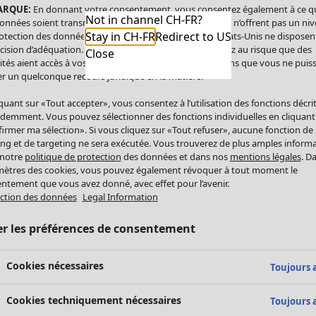
ARQUE:
En donnant votre consentement, vous consentez également à ce q
Not in channel CH-FR?
onnées soient transmises aux États-Unis. Les États-Unis n’offrent pas un ni
Stay in CH-FR
Redirect to US
otection des données comparable à celui de l’UE. Les États-Unis ne disposen
cision d’adéquation. Par conséquent, vous vous exposez au risque que des
Close
ités aient accès à vos données à caractère personnel sans que vous ne puiss
r un quelconque recours juridique en la matière.
iquant sur «Tout accepter», vous consentez à l’utilisation des fonctions décri
demment. Vous pouvez sélectionner des fonctions individuelles en cliquant
irmer ma sélection». Si vous cliquez sur «Tout refuser», aucune fonction de
ing et de targeting ne sera exécutée. Vous trouverez de plus amples inform
 notre
politique de protection
des données et dans nos
mentions légales
. D
ètres des cookies, vous pouvez également révoquer à tout moment le
ntement que vous avez donné, avec effet pour l’avenir.
ction des données
Legal Information
er les préférences de consentement
Cookies nécessaires
Toujours a
Cookies techniquement nécessaires
Toujours a