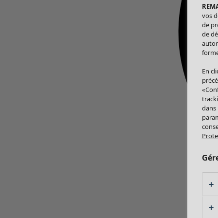
REM
vos d
de pr
de dé
autor
forme
En cl
précé
«Conf
track
dans
param
conse
Prote
Gér