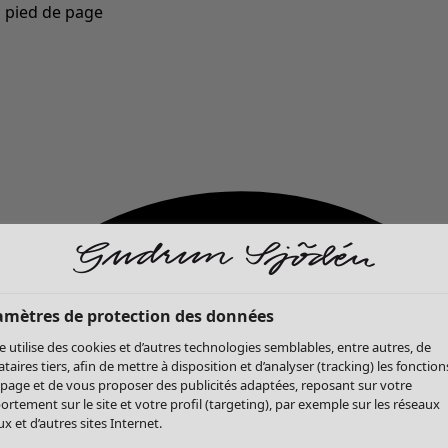
u pied de page
Nouveautés : la collection d'automne haute en couleur de Gudrun »
amètres de protection des données
te utilise des cookies et d’autres technologies semblables, entre autres, de
ataires tiers, afin de mettre à disposition et d’analyser (tracking) les fonction
 page et de vous proposer des publicités adaptées, reposant sur votre
rtement sur le site et votre profil (targeting), par exemple sur les réseaux
x et d’autres sites Internet.