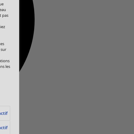
ue
veau
t pas
iez
tes
 sur
ations
ans les
ctif
ctif