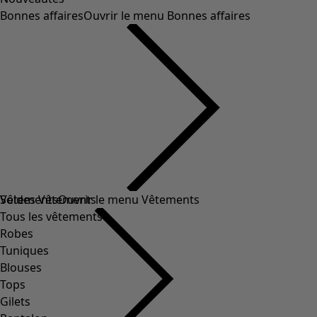
Bonnes affaires
Ouvrir le menu Bonnes affaires
Soldes Vêtements
Vêtements
Ouvrir le menu Vêtements
Tous les vêtements
Robes
Tuniques
Blouses
Tops
Gilets