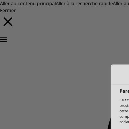
Aller au contenu principal
Aller à la recherche rapide
Aller a
Fermer
Par
Ce si
prest
cette
compo
sociau