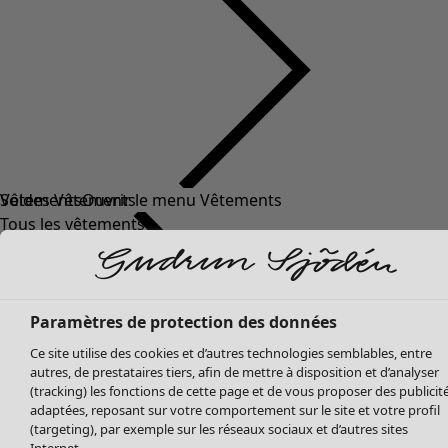
Soldes Vêtements
Vêtements
Ouvrir le menu Vêtements
Tous les vêtements
Robes
Tuniques
Blouses
Tops
Paramètres de protection des données
Gilets
Ce site utilise des cookies et d’autres technologies semblables, entre
Pantalon
autres, de prestataires tiers, afin de mettre à disposition et d’analyser
Jupes
(tracking) les fonctions de cette page et de vous proposer des publicit
adaptées, reposant sur votre comportement sur le site et votre profil
Manteaux & vestes
Vêtements
Maison
Ouvrir le menu Maison
(targeting), par exemple sur les réseaux sociaux et d’autres sites
Leggings et collants