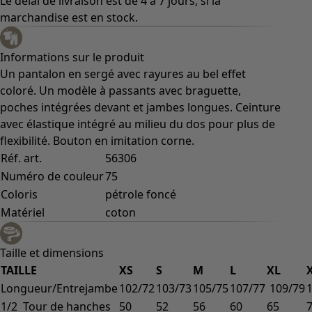
Le délai de livraison est de 4 à 7 jours, si la
marchandise est en stock.
Informations sur le produit
Un pantalon en sergé avec rayures au bel effet
coloré. Un modèle à passants avec braguette,
poches intégrées devant et jambes longues. Ceinture
avec élastique intégré au milieu du dos pour plus de
flexibilité. Bouton en imitation corne.
Réf. art.
56306
Numéro de couleur
75
Coloris
pétrole foncé
Matériel
coton
Taille et dimensions
TAILLE
XS
S
M
L
XL
Longueur/Entrejambe
102/72
103/73
105/75
107/77
109/79
1/2 Tour de hanches
50
52
56
60
65