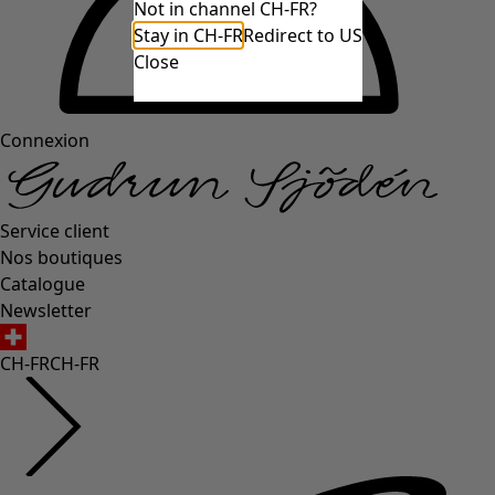
Not in channel CH-FR?
Stay in CH-FR
Redirect to US
Close
Connexion
Service client
Nos boutiques
Catalogue
Newsletter
CH-FR
CH-FR