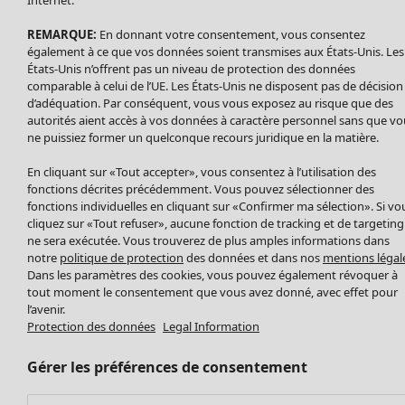
Nouveautés
Internet.
Accessoires
Tous les vêtements
REMARQUE:
En donnant votre consentement, vous consentez
Chaussures
Robes
également à ce que vos données soient transmises aux États-Unis. Les
Vêtements de bain
Soldes Mobilier
Tuniques
États-Unis n’offrent pas un niveau de protection des données
Basics
Bonnes affaires déco
Pulls
comparable à celui de l’UE. Les États-Unis ne disposent pas de décision
Décoration
d’adéquation. Par conséquent, vous vous exposez au risque que des
Tops
autorités aient accès à vos données à caractère personnel sans que vo
Textiles
Pulls en tricot
ne puissiez former un quelconque recours juridique en la matière.
Tapis
Gilets sans manches
Maison
Offres
Ouvrir le menu Offres
Éponge
En cliquant sur «Tout accepter», vous consentez à l’utilisation des
Pantalons
Nouveautés
fonctions décrites précédemment. Vous pouvez sélectionner des
Chemises et blouses
Voir toute la décoration
fonctions individuelles en cliquant sur «Confirmer ma sélection». Si vo
Gilets
Coussins
cliquez sur «Tout refuser», aucune fonction de tracking et de targeting
Manteaux & vestes
ne sera exécutée. Vous trouverez de plus amples informations dans
Rideaux
notre
politique de protection
des données et dans nos
mentions légal
Jupes
Tapis
Dans les paramètres des cookies, vous pouvez également révoquer à
Éponge
tout moment le consentement que vous avez donné, avec effet pour
Céramique et verre
l’avenir.
Protection des données
Legal Information
Offres
Collections
Tablecloths
Promos SOLDES
Les promos de Gudrun Sjödén
Décoration et accessoires
Les promos de Gudrun Sjödén
Gérer les préférences de consentement
Prix avant premiere
Livres
Nouvel arrivage
Meilleurs prix
Tissus