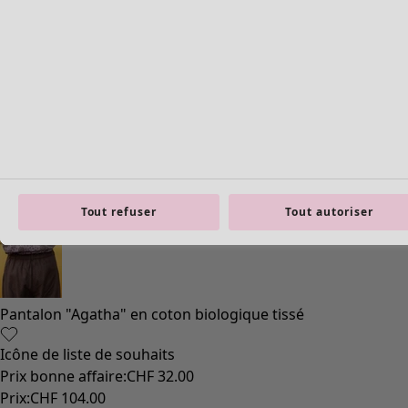
Tout refuser
Tout autoriser
Pantalon "Agatha" en coton biologique tissé
Icône de liste de souhaits
Prix bonne affaire
:
CHF 32.00
Prix
:
CHF 104.00