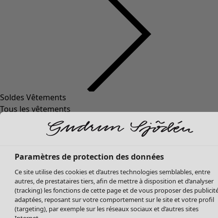
Soldes Vêtements
Tous les vêtements
Robes
Tuniques
Blouses
Tops
Paramètres de protection des données
Gilets
Ce site utilise des cookies et d’autres technologies semblables, entre
Pantalon
autres, de prestataires tiers, afin de mettre à disposition et d’analyser
Jupes
(tracking) les fonctions de cette page et de vous proposer des publicit
adaptées, reposant sur votre comportement sur le site et votre profil
Manteaux & vestes
(targeting), par exemple sur les réseaux sociaux et d’autres sites
Leggings et collants