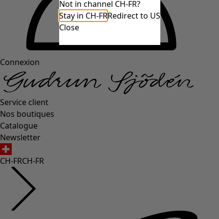
Not in channel CH-FR?
Stay in CH-FR
Redirect to US
Close
Connexion
Service client
Nos boutiques
Catalogue
Newsletter
CH-FR
CH-FR