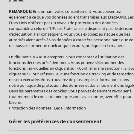
Internet.
Accessoires
REMARQUE:
En donnant votre consentement, vous consentez
Chaussures
également à ce que vos données soient transmises aux États-Unis. Les
Vêtements de bain
Soldes Mobilier
États-Unis n’offrent pas un niveau de protection des données
Basics
Bonnes affaires déco
comparable à celui de l’UE. Les États-Unis ne disposent pas de décision
Décoration
d’adéquation. Par conséquent, vous vous exposez au risque que des
autorités aient accès à vos données à caractère personnel sans que vo
Textiles
ne puissiez former un quelconque recours juridique en la matière.
Tapis
Éponge
En cliquant sur «Tout accepter», vous consentez à l’utilisation des
fonctions décrites précédemment. Vous pouvez sélectionner des
fonctions individuelles en cliquant sur «Confirmer ma sélection». Si vo
cliquez sur «Tout refuser», aucune fonction de tracking et de targeting
ne sera exécutée. Vous trouverez de plus amples informations dans
notre
politique de protection
des données et dans nos
mentions légal
Dans les paramètres des cookies, vous pouvez également révoquer à
tout moment le consentement que vous avez donné, avec effet pour
l’avenir.
Protection des données
Legal Information
Promos SOLDES
Les promos de Gudrun Sjödén
Gérer les préférences de consentement
Nouvel arrivage