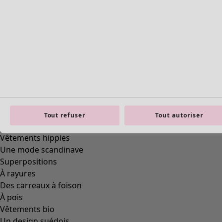
Styles de vétements
Vêtements en lin
Robes de style hippie
Grandes Tailles
Tout refuser
Tout autoriser
À fleurs
Vêtements hippies
Une mode scandinave
Superpositions
À rayures
Des carreaux à foison
À pois
Vêtements bio
Un design suédois