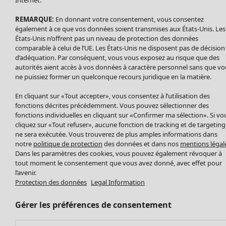
Internet.
Accessoires
REMARQUE:
En donnant votre consentement, vous consentez
Chaussures
également à ce que vos données soient transmises aux États-Unis. Les
Vêtements de bain
Soldes Mobilier
États-Unis n’offrent pas un niveau de protection des données
Basics
Bonnes affaires déco
comparable à celui de l’UE. Les États-Unis ne disposent pas de décision
Décoration
d’adéquation. Par conséquent, vous vous exposez au risque que des
autorités aient accès à vos données à caractère personnel sans que vo
Textiles
ne puissiez former un quelconque recours juridique en la matière.
Tapis
Éponge
En cliquant sur «Tout accepter», vous consentez à l’utilisation des
fonctions décrites précédemment. Vous pouvez sélectionner des
fonctions individuelles en cliquant sur «Confirmer ma sélection». Si vo
cliquez sur «Tout refuser», aucune fonction de tracking et de targeting
ne sera exécutée. Vous trouverez de plus amples informations dans
notre
politique de protection
des données et dans nos
mentions légal
Dans les paramètres des cookies, vous pouvez également révoquer à
tout moment le consentement que vous avez donné, avec effet pour
l’avenir.
Protection des données
Legal Information
Promos SOLDES
Les promos de Gudrun Sjödén
Gérer les préférences de consentement
Nouvel arrivage