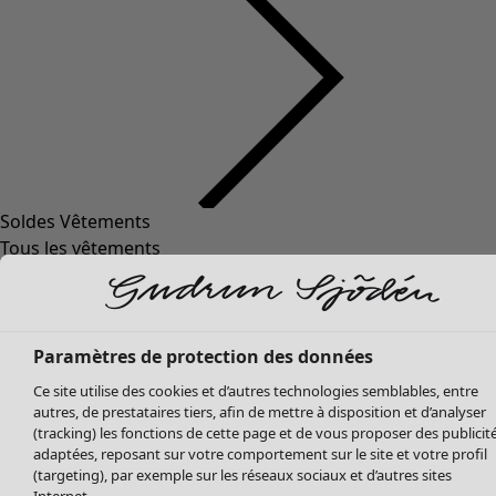
Soldes Vêtements
Tous les vêtements
Robes
Tuniques
Blouses
Tops
Paramètres de protection des données
Gilets
Ce site utilise des cookies et d’autres technologies semblables, entre
Pantalon
autres, de prestataires tiers, afin de mettre à disposition et d’analyser
Jupes
(tracking) les fonctions de cette page et de vous proposer des publicit
adaptées, reposant sur votre comportement sur le site et votre profil
Manteaux & vestes
(targeting), par exemple sur les réseaux sociaux et d’autres sites
Leggings et collants