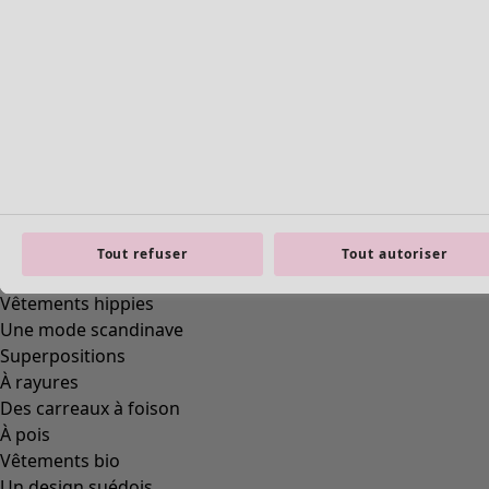
Styles de vétements
Vêtements en lin
Robes de style hippie
Grandes Tailles
Tout refuser
Tout autoriser
À fleurs
Vêtements hippies
Une mode scandinave
Superpositions
À rayures
Des carreaux à foison
À pois
Vêtements bio
Un design suédois