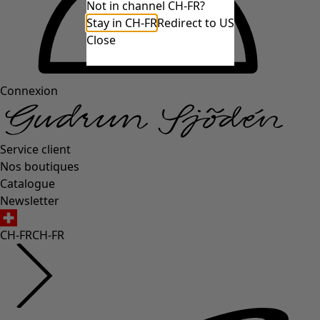
Not in channel CH-FR?
Stay in CH-FR
Redirect to US
Close
Connexion
Service client
Nos boutiques
Catalogue
Newsletter
CH-FR
CH-FR