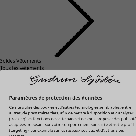
Soldes Vêtements
Vêtements
Ouvrir le menu Vêtements
Tous les vêtements
Robes
Tuniques
Blouses
Tops
Paramètres de protection des données
Gilets
Ce site utilise des cookies et d’autres technologies semblables, entre
Pantalon
autres, de prestataires tiers, afin de mettre à disposition et d’analyser
Jupes
(tracking) les fonctions de cette page et de vous proposer des publicit
adaptées, reposant sur votre comportement sur le site et votre profil
Manteaux & vestes
Vêtements
Maison
Ouvrir le menu Maison
(targeting), par exemple sur les réseaux sociaux et d’autres sites
Leggings et collants