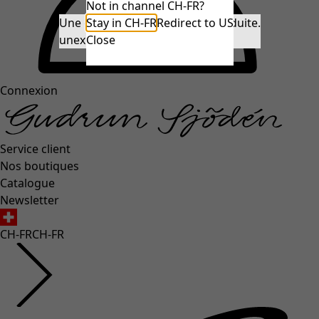
Not in channel CH-FR?
Une erreur inattendue s'est produite.
Stay in CH-FR
Redirect to US
unexpectederror.buttontext
Close
Connexion
Service client
Nos boutiques
Catalogue
Newsletter
CH-FR
CH-FR