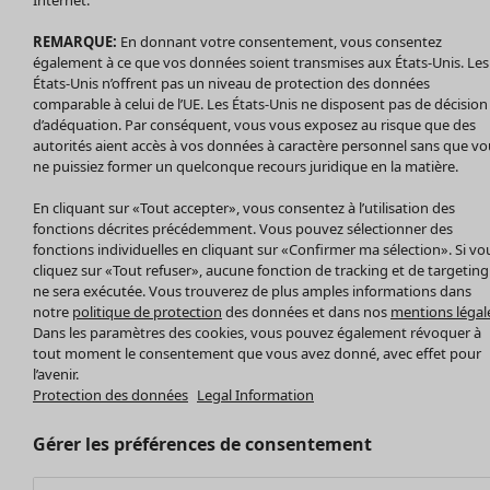
Nouveautés
Internet.
Accessoires
Tous les vêtements
REMARQUE:
En donnant votre consentement, vous consentez
Chaussures
Robes
également à ce que vos données soient transmises aux États-Unis. Les
Vêtements de bain
Soldes Mobilier
Tuniques
États-Unis n’offrent pas un niveau de protection des données
Basics
Bonnes affaires déco
Pulls
comparable à celui de l’UE. Les États-Unis ne disposent pas de décision
Décoration
d’adéquation. Par conséquent, vous vous exposez au risque que des
Tops
autorités aient accès à vos données à caractère personnel sans que vo
Textiles
Pulls en tricot
ne puissiez former un quelconque recours juridique en la matière.
Tapis
Gilets sans manches
Maison
Offres
Ouvrir le menu Offres
Éponge
En cliquant sur «Tout accepter», vous consentez à l’utilisation des
Pantalons
Nouveautés
fonctions décrites précédemment. Vous pouvez sélectionner des
Chemises et blouses
Voir toute la décoration
fonctions individuelles en cliquant sur «Confirmer ma sélection». Si vo
Gilets
Coussins
cliquez sur «Tout refuser», aucune fonction de tracking et de targeting
Manteaux & vestes
ne sera exécutée. Vous trouverez de plus amples informations dans
Rideaux
notre
politique de protection
des données et dans nos
mentions légal
Jupes
Tapis
Dans les paramètres des cookies, vous pouvez également révoquer à
Éponge
tout moment le consentement que vous avez donné, avec effet pour
Céramique et verre
l’avenir.
Protection des données
Legal Information
Offres
Collections
Tablecloths
Promos SOLDES
Les promos de Gudrun Sjödén
Décoration et accessoires
Les promos de Gudrun Sjödén
Gérer les préférences de consentement
Prix avant premiere
Livres
Nouvel arrivage
Meilleurs prix
Tissus