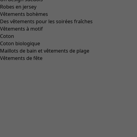
Icône de liste de souhaits
Prix bonne affaire
:
CHF 38.00
Prix
:
CHF 159.00
Coloris
noir
99