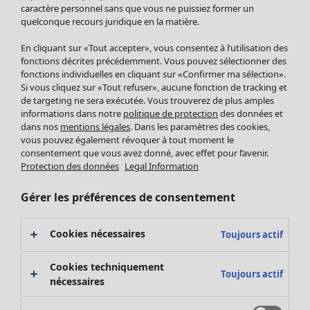
Pantalon
caractère personnel sans que vous ne puissiez former un
quelconque recours juridique en la matière.
Jupes
Manteaux & vestes
Vêtements
Maison
Ouvrir le menu Maison
En cliquant sur «Tout accepter», vous consentez à l’utilisation des
Leggings et collants
Nouveautés
fonctions décrites précédemment. Vous pouvez sélectionner des
Accessoires
fonctions individuelles en cliquant sur «Confirmer ma sélection».
Tous les vêtements
Si vous cliquez sur «Tout refuser», aucune fonction de tracking et
Chaussures
Robes
de targeting ne sera exécutée. Vous trouverez de plus amples
Vêtements de bain
Soldes Mobilier
Tuniques
informations dans notre
politique de protection
des données et
Basics
Bonnes affaires déco
dans nos
mentions légales
. Dans les paramètres des cookies,
Pulls
Décoration
vous pouvez également révoquer à tout moment le
Tops
consentement que vous avez donné, avec effet pour l’avenir.
Textiles
Pulls en tricot
Protection des données
Legal Information
Tapis
Gilets sans manches
Maison
Offres
Ouvrir le menu Offres
Éponge
Pantalons
Gérer les préférences de consentement
Nouveautés
Chemises et blouses
Voir toute la décoration
Gilets
Coussins
Cookies nécessaires
Toujours actif
Manteaux & vestes
Rideaux
Jupes
Tapis
Cookies techniquement
Toujours actif
Éponge
nécessaires
Céramique et verre