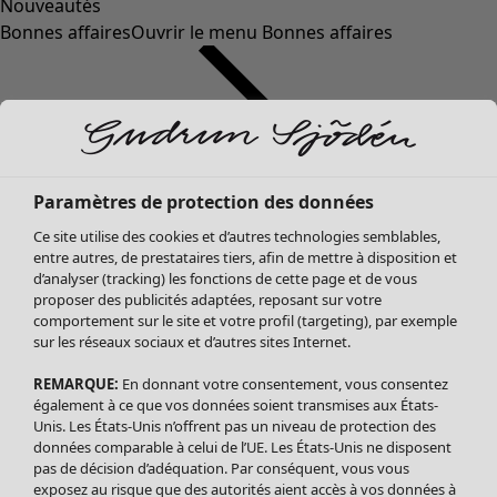
Nouveautés
Bonnes affaires
Ouvrir le menu Bonnes affaires
Paramètres de protection des données
Ce site utilise des cookies et d’autres technologies semblables,
entre autres, de prestataires tiers, afin de mettre à disposition et
d’analyser (tracking) les fonctions de cette page et de vous
proposer des publicités adaptées, reposant sur votre
Soldes Vêtements
Vêtements
Ouvrir le menu Vêtements
comportement sur le site et votre profil (targeting), par exemple
sur les réseaux sociaux et d’autres sites Internet.
Tous les vêtements
Robes
REMARQUE:
En donnant votre consentement, vous consentez
Tuniques
également à ce que vos données soient transmises aux États-
Blouses
Unis. Les États-Unis n’offrent pas un niveau de protection des
données comparable à celui de l’UE. Les États-Unis ne disposent
Tops
pas de décision d’adéquation. Par conséquent, vous vous
Gilets
exposez au risque que des autorités aient accès à vos données à