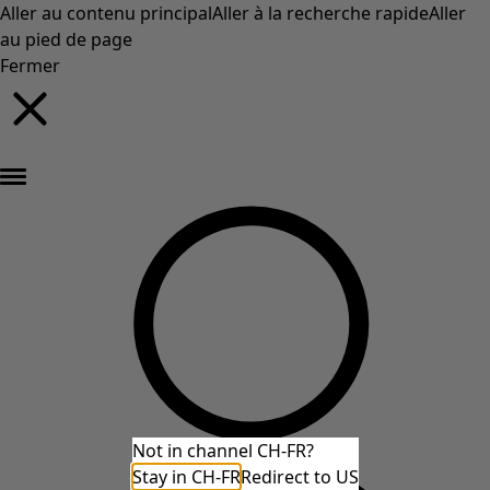
Aller au contenu principal
Aller à la recherche rapide
Aller
au pied de page
Fermer
Nouveautés : la collection d'automne haute en couleur de Gudrun »
Not in channel CH-FR?
Stay in CH-FR
Redirect to US