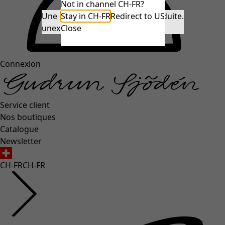
Not in channel CH-FR?
Une erreur inattendue s'est produite.
Stay in CH-FR
Redirect to US
unexpectederror.buttontext
Close
Connexion
Service client
Nos boutiques
Catalogue
Newsletter
CH-FR
CH-FR