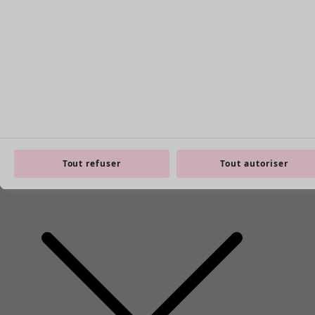
Styles de vétements
Vêtements en lin
Robes de style hippie
Grandes Tailles
Tout refuser
Tout autoriser
À fleurs
Vêtements hippies
Une mode scandinave
Superpositions
À rayures
Des carreaux à foison
À pois
Vêtements bio
Un design suédois