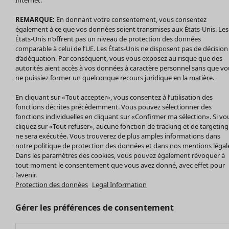
Internet.
Accessoires
REMARQUE:
En donnant votre consentement, vous consentez
Chaussures
également à ce que vos données soient transmises aux États-Unis. Les
Vêtements de bain
Soldes Mobilier
États-Unis n’offrent pas un niveau de protection des données
Basics
Bonnes affaires déco
comparable à celui de l’UE. Les États-Unis ne disposent pas de décision
Décoration
d’adéquation. Par conséquent, vous vous exposez au risque que des
autorités aient accès à vos données à caractère personnel sans que vo
Textiles
ne puissiez former un quelconque recours juridique en la matière.
Tapis
Éponge
En cliquant sur «Tout accepter», vous consentez à l’utilisation des
fonctions décrites précédemment. Vous pouvez sélectionner des
fonctions individuelles en cliquant sur «Confirmer ma sélection». Si vo
cliquez sur «Tout refuser», aucune fonction de tracking et de targeting
ne sera exécutée. Vous trouverez de plus amples informations dans
notre
politique de protection
des données et dans nos
mentions légal
Dans les paramètres des cookies, vous pouvez également révoquer à
tout moment le consentement que vous avez donné, avec effet pour
l’avenir.
Protection des données
Legal Information
Promos SOLDES
Les promos de Gudrun Sjödén
Gérer les préférences de consentement
Nouvel arrivage