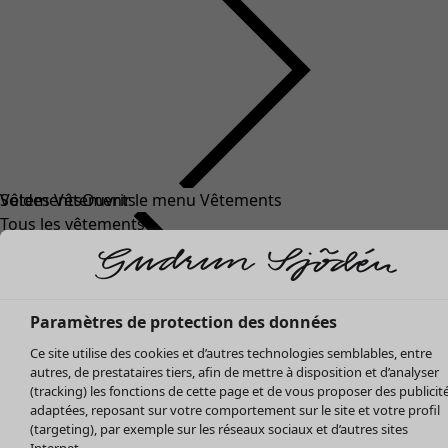
Soldes Vêtements
Tous les vêtements
Robes
Tuniques
Blouses
Tops
Paramètres de protection des données
Gilets
Ce site utilise des cookies et d’autres technologies semblables, entre
Pantalon
autres, de prestataires tiers, afin de mettre à disposition et d’analyser
Jupes
(tracking) les fonctions de cette page et de vous proposer des publicit
adaptées, reposant sur votre comportement sur le site et votre profil
Manteaux & vestes
(targeting), par exemple sur les réseaux sociaux et d’autres sites
Leggings et collants