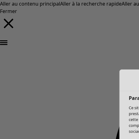
Aller au contenu principal
Aller à la recherche rapide
Aller a
Fermer
Par
Ce si
prest
cette
compo
sociau