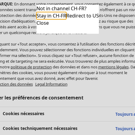
ARQUE:
En donnant votre consentement, vous consentez également à ce q
Not in channel CH-FR?
onnées soient transmises aux États-Unis. Les États-Unis n’offrent pas un ni
Stay in CH-FR
Redirect to US
otection des données comparable à celui de l’UE. Les États-Unis ne disposen
cision d’adéquation. Par conséquent, vous vous exposez au risque que des
Close
ités aient accès à vos données à caractère personnel sans que vous ne puiss
r un quelconque recours juridique en la matière.
iquant sur «Tout accepter», vous consentez à l’utilisation des fonctions décri
demment. Vous pouvez sélectionner des fonctions individuelles en cliquant
irmer ma sélection». Si vous cliquez sur «Tout refuser», aucune fonction de
ing et de targeting ne sera exécutée. Vous trouverez de plus amples inform
 notre
politique de protection
des données et dans nos
mentions légales
. D
ètres des cookies, vous pouvez également révoquer à tout moment le
ntement que vous avez donné, avec effet pour l’avenir.
ction des données
Legal Information
er les préférences de consentement
Cookies nécessaires
Toujours a
Cookies techniquement nécessaires
Toujours a