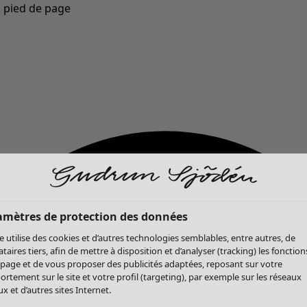
u pied de page
Nouveautés : la collection d'automne haute en couleur de Gudrun »
amètres de protection des données
te utilise des cookies et d’autres technologies semblables, entre autres, de
ataires tiers, afin de mettre à disposition et d’analyser (tracking) les fonction
 page et de vous proposer des publicités adaptées, reposant sur votre
rtement sur le site et votre profil (targeting), par exemple sur les réseaux
x et d’autres sites Internet.