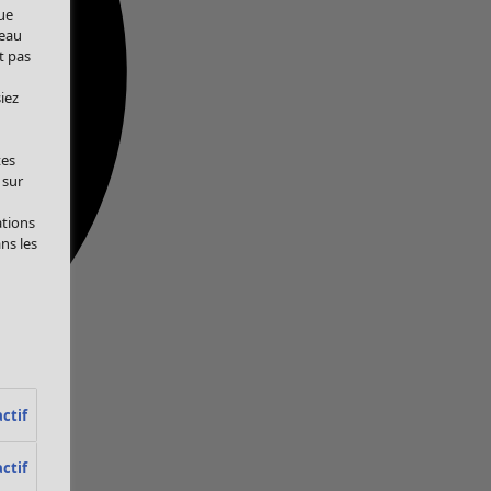
ue
veau
t pas
iez
tes
 sur
ations
ans les
ctif
ctif