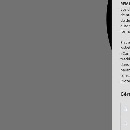
REM
vos d
de pr
de dé
autor
forme
En cl
précé
«Conf
track
dans
param
conse
Prote
Gér