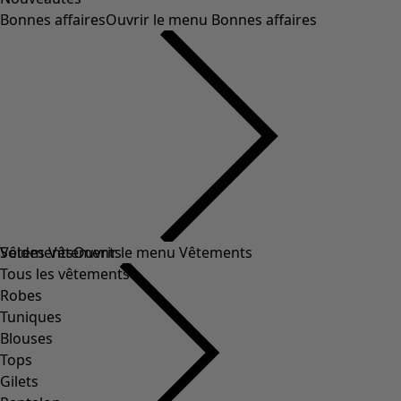
Bonnes affaires
Ouvrir le menu Bonnes affaires
Soldes Vêtements
Vêtements
Ouvrir le menu Vêtements
Tous les vêtements
Robes
Tuniques
Blouses
Tops
Gilets