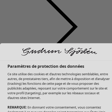
Soldes Vêtements
Vêtements
Ouvrir le menu Vêtements
Tous les vêtements
Paramètres de protection des données
Robes
Ce site utilise des cookies et d’autres technologies semblables, entre
Tuniques
autres, de prestataires tiers, afin de mettre à disposition et d’analyser
Blouses
(tracking) les fonctions de cette page et de vous proposer des
publicités adaptées, reposant sur votre comportement sur le site et
Tops
votre profil (targeting), par exemple sur les réseaux sociaux et
Gilets
d’autres sites Internet.
Pantalon
Jupes
REMARQUE:
En donnant votre consentement, vous consentez
également à ce que vos données soient transmises aux États-Unis.