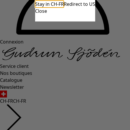
Stay in CH-FR
Redirect to US
Close
Connexion
Service client
Nos boutiques
Catalogue
Newsletter
CH-FR
CH-FR