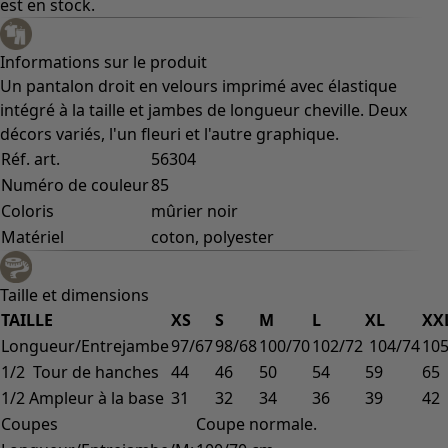
est en stock.
Informations sur le produit
Un pantalon droit en velours imprimé avec élastique
intégré à la taille et jambes de longueur cheville. Deux
décors variés, l'un fleuri et l'autre graphique.
Réf. art.
56304
Numéro de couleur
85
Coloris
mûrier noir
Matériel
coton, polyester
Taille et dimensions
TAILLE
XS
S
M
L
XL
XX
Longueur/Entrejambe
97/67
98/68
100/70
102/72
104/74
105
1/2 Tour de hanches
44
46
50
54
59
65
1/2 Ampleur à la base
31
32
34
36
39
42
Coupes
Coupe normale.