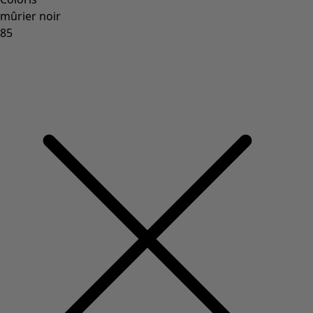
mûrier noir
85