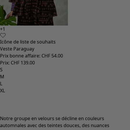
+
1
+
1
Icône de liste de souhaits
Icô
Veste Paraguay
Ro
Prix bonne affaire
:
CHF 54.00
Pri
Prix
:
CHF 139.00
Pri
S
XS
M
S
L
M
XL
L
XL
XXL
Notre groupe en velours se décline en couleurs
automnales avec des teintes douces, des nuances