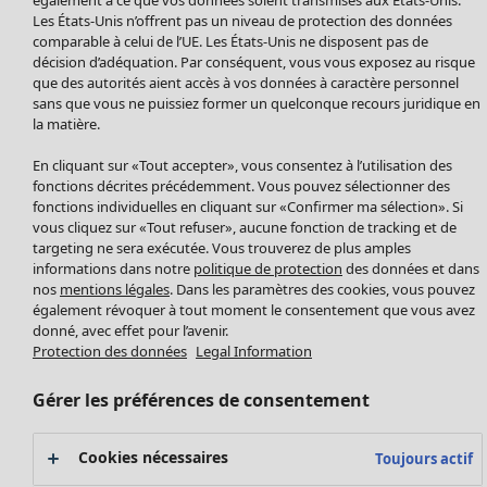
Manteaux & vestes
Vêtements
Maison
Ouvrir le menu Maison
Les États-Unis n’offrent pas un niveau de protection des données
Leggings et collants
Nouveautés
comparable à celui de l’UE. Les États-Unis ne disposent pas de
Accessoires
décision d’adéquation. Par conséquent, vous vous exposez au risque
Tous les vêtements
Chaussures
que des autorités aient accès à vos données à caractère personnel
Robes
sans que vous ne puissiez former un quelconque recours juridique en
Vêtements de bain
Soldes Mobilier
Tuniques
la matière.
Basics
Bonnes affaires déco
Pulls
Décoration
En cliquant sur «Tout accepter», vous consentez à l’utilisation des
Tops
Textiles
fonctions décrites précédemment. Vous pouvez sélectionner des
Pulls en tricot
fonctions individuelles en cliquant sur «Confirmer ma sélection». Si
Tapis
Gilets sans manches
Maison
Offres
vous cliquez sur «Tout refuser», aucune fonction de tracking et de
Ouvrir le menu Offres
Éponge
Pantalons
targeting ne sera exécutée. Vous trouverez de plus amples
Nouveautés
informations dans notre
politique de protection
des données et dans
Chemises et blouses
Voir toute la décoration
nos
mentions légales
. Dans les paramètres des cookies, vous pouvez
Gilets
Coussins
également révoquer à tout moment le consentement que vous avez
Manteaux & vestes
donné, avec effet pour l’avenir.
Rideaux
Jupes
Protection des données
Legal Information
Tapis
Éponge
Gérer les préférences de consentement
Céramique et verre
Offres
Collections
Tablecloths
Promos SOLDES
Cookies nécessaires
Toujours actif
Les promos de Gudrun Sjödén
Décoration et accessoires
Les promos de Gudrun Sjödén