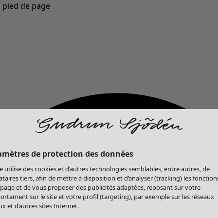
u pied de page
Nouveautés : la collection d'automne haute en couleur de Gudrun »
amètres de protection des données
te utilise des cookies et d’autres technologies semblables, entre autres, de
ataires tiers, afin de mettre à disposition et d’analyser (tracking) les fonction
 page et de vous proposer des publicités adaptées, reposant sur votre
rtement sur le site et votre profil (targeting), par exemple sur les réseaux
x et d’autres sites Internet.