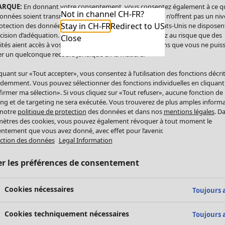
ARQUE:
En donnant votre consentement, vous consentez également à ce q
Not in channel CH-FR?
onnées soient transmises aux États-Unis. Les États-Unis n’offrent pas un ni
Stay in CH-FR
Redirect to US
otection des données comparable à celui de l’UE. Les États-Unis ne disposen
cision d’adéquation. Par conséquent, vous vous exposez au risque que des
Close
ités aient accès à vos données à caractère personnel sans que vous ne puiss
r un quelconque recours juridique en la matière.
iquant sur «Tout accepter», vous consentez à l’utilisation des fonctions décri
demment. Vous pouvez sélectionner des fonctions individuelles en cliquant
irmer ma sélection». Si vous cliquez sur «Tout refuser», aucune fonction de
ing et de targeting ne sera exécutée. Vous trouverez de plus amples inform
 notre
politique de protection
des données et dans nos
mentions légales
. D
ètres des cookies, vous pouvez également révoquer à tout moment le
ntement que vous avez donné, avec effet pour l’avenir.
ction des données
Legal Information
er les préférences de consentement
Cookies nécessaires
Toujours a
Cookies techniquement nécessaires
Toujours a