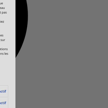
ue
veau
t pas
iez
tes
 sur
ations
ans les
ctif
ctif