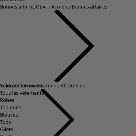
Bonnes affaires
Ouvrir le menu Bonnes affaires
Soldes Vêtements
Vêtements
Ouvrir le menu Vêtements
Tous les vêtements
Robes
Tuniques
Blouses
Tops
Gilets