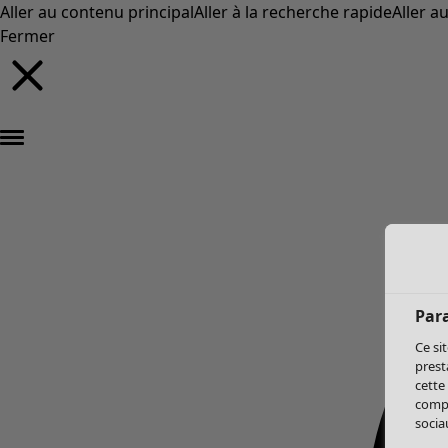
Aller au contenu principal
Aller à la recherche rapide
Aller a
Fermer
Par
Ce si
prest
cette
compo
sociau