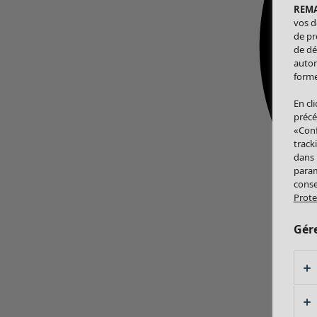
REM
vos d
de pr
de dé
autor
forme
En cl
précé
«Conf
track
dans
param
conse
Prote
Gér