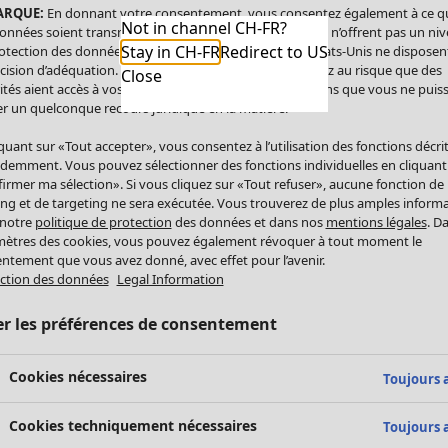
ARQUE:
En donnant votre consentement, vous consentez également à ce q
Not in channel CH-FR?
onnées soient transmises aux États-Unis. Les États-Unis n’offrent pas un ni
Stay in CH-FR
Redirect to US
otection des données comparable à celui de l’UE. Les États-Unis ne disposen
cision d’adéquation. Par conséquent, vous vous exposez au risque que des
Close
ités aient accès à vos données à caractère personnel sans que vous ne puiss
r un quelconque recours juridique en la matière.
iquant sur «Tout accepter», vous consentez à l’utilisation des fonctions décri
demment. Vous pouvez sélectionner des fonctions individuelles en cliquant
irmer ma sélection». Si vous cliquez sur «Tout refuser», aucune fonction de
ing et de targeting ne sera exécutée. Vous trouverez de plus amples inform
 notre
politique de protection
des données et dans nos
mentions légales
. D
ètres des cookies, vous pouvez également révoquer à tout moment le
ntement que vous avez donné, avec effet pour l’avenir.
ction des données
Legal Information
er les préférences de consentement
Cookies nécessaires
Toujours a
Cookies techniquement nécessaires
Toujours a