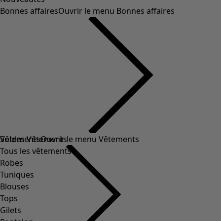
Bonnes affaires
Ouvrir le menu Bonnes affaires
Soldes Vêtements
Vêtements
Ouvrir le menu Vêtements
Tous les vêtements
Robes
Tuniques
Blouses
Tops
Gilets