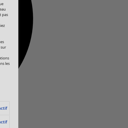
ue
veau
t pas
iez
tes
 sur
ations
ans les
ctif
ctif