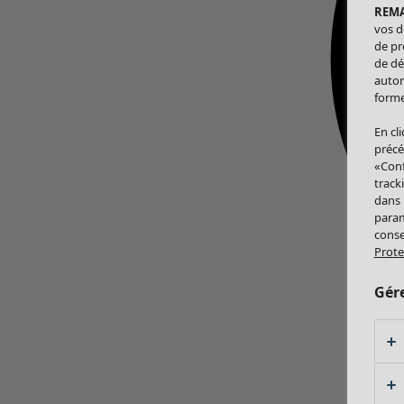
REM
vos d
de pr
de dé
autor
forme
En cl
précé
«Conf
track
dans
param
conse
Prote
Gér