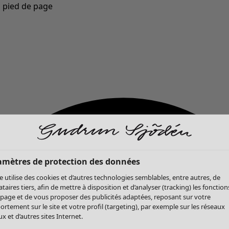
u pied de page
Nouveautés : la collection d'automne haute en couleur de Gudrun »
amètres de protection des données
te utilise des cookies et d’autres technologies semblables, entre autres, de
ataires tiers, afin de mettre à disposition et d’analyser (tracking) les fonction
 page et de vous proposer des publicités adaptées, reposant sur votre
rtement sur le site et votre profil (targeting), par exemple sur les réseaux
x et d’autres sites Internet.