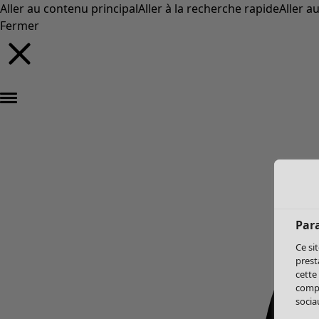
Aller au contenu principal
Aller à la recherche rapide
Aller a
Fermer
Par
Ce si
prest
cette
compo
sociau