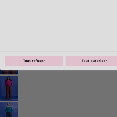
Styles de vétements
Vêtements en lin
Robes de style hippie
Grandes Tailles
À fleurs
Tout refuser
Tout autoriser
Vêtements hippies
Une mode scandinave
Superpositions
À rayures
Des carreaux à foison
À pois
Vêtements bio
Un design suédois
Robes en jersey