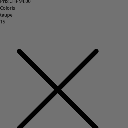
Dans l'univers du kimono
Monsoon
Étendues champêtres
Coimbatore
Les classiques de Gudrun
Des tournesols pour le HCR