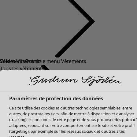
Soldes Vêtements
Tous les vêtements
Robes
Tuniques
Blouses
Tops
Paramètres de protection des données
Gilets
Ce site utilise des cookies et d’autres technologies semblables, entre
Pantalon
autres, de prestataires tiers, afin de mettre à disposition et d’analyser
Jupes
(tracking) les fonctions de cette page et de vous proposer des publicit
adaptées, reposant sur votre comportement sur le site et votre profil
Manteaux & vestes
(targeting), par exemple sur les réseaux sociaux et d’autres sites
Leggings et collants