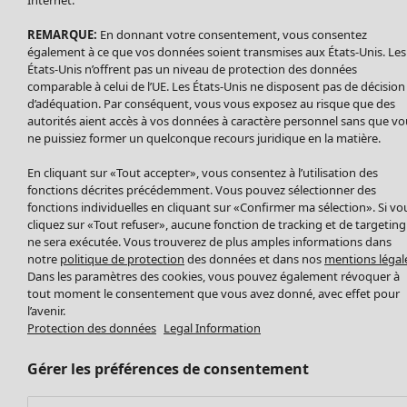
Internet.
Accessoires
REMARQUE:
En donnant votre consentement, vous consentez
Chaussures
également à ce que vos données soient transmises aux États-Unis. Les
Vêtements de bain
Soldes Mobilier
États-Unis n’offrent pas un niveau de protection des données
Basics
Bonnes affaires déco
comparable à celui de l’UE. Les États-Unis ne disposent pas de décision
Décoration
d’adéquation. Par conséquent, vous vous exposez au risque que des
autorités aient accès à vos données à caractère personnel sans que vo
Textiles
ne puissiez former un quelconque recours juridique en la matière.
Tapis
Éponge
En cliquant sur «Tout accepter», vous consentez à l’utilisation des
fonctions décrites précédemment. Vous pouvez sélectionner des
fonctions individuelles en cliquant sur «Confirmer ma sélection». Si vo
cliquez sur «Tout refuser», aucune fonction de tracking et de targeting
ne sera exécutée. Vous trouverez de plus amples informations dans
notre
politique de protection
des données et dans nos
mentions légal
Dans les paramètres des cookies, vous pouvez également révoquer à
tout moment le consentement que vous avez donné, avec effet pour
l’avenir.
Protection des données
Legal Information
Promos SOLDES
Les promos de Gudrun Sjödén
Gérer les préférences de consentement
Nouvel arrivage