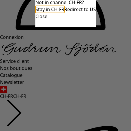
Not in channel CH-FR?
Stay in CH-FR
Redirect to US
Close
Connexion
Service client
Nos boutiques
Catalogue
Newsletter
CH-FR
CH-FR