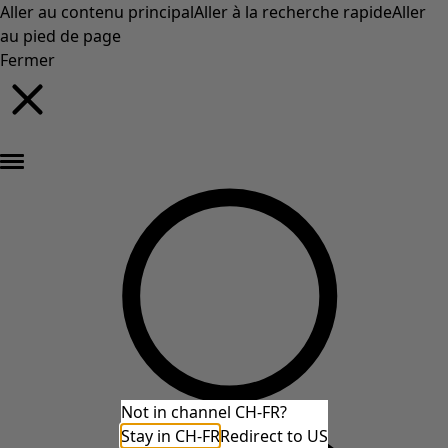
Aller au contenu principal
Aller à la recherche rapide
Aller
au pied de page
Fermer
Nouveautés : la collection d'automne haute en couleur de Gudrun »
Not in channel CH-FR?
Stay in CH-FR
Redirect to US