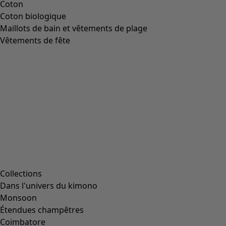
Image précédente du curseur
Next slider image
Current slider image
Aller à 2