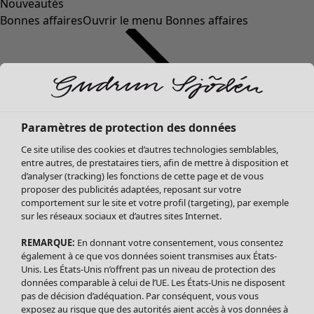
Nouveautés
Bonnes affaires
Ouvrir le menu Bonnes affaires
Paramètres de protection des données
Ce site utilise des cookies et d’autres technologies semblables,
entre autres, de prestataires tiers, afin de mettre à disposition et
d’analyser (tracking) les fonctions de cette page et de vous
proposer des publicités adaptées, reposant sur votre
Soldes Vêtements
Vêtements
Ouvrir le menu Vêtements
comportement sur le site et votre profil (targeting), par exemple
sur les réseaux sociaux et d’autres sites Internet.
Tous les vêtements
Robes
REMARQUE:
En donnant votre consentement, vous consentez
Tuniques
également à ce que vos données soient transmises aux États-
Blouses
Unis. Les États-Unis n’offrent pas un niveau de protection des
données comparable à celui de l’UE. Les États-Unis ne disposent
Tops
pas de décision d’adéquation. Par conséquent, vous vous
Gilets
exposez au risque que des autorités aient accès à vos données à