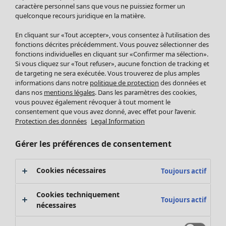
Pantalon
caractère personnel sans que vous ne puissiez former un
quelconque recours juridique en la matière.
Jupes
Manteaux & vestes
Vêtements
Maison
Ouvrir le menu Maison
En cliquant sur «Tout accepter», vous consentez à l’utilisation des
Leggings et collants
Nouveautés
fonctions décrites précédemment. Vous pouvez sélectionner des
Accessoires
fonctions individuelles en cliquant sur «Confirmer ma sélection».
Tous les vêtements
Si vous cliquez sur «Tout refuser», aucune fonction de tracking et
Chaussures
Robes
de targeting ne sera exécutée. Vous trouverez de plus amples
Vêtements de bain
Soldes Mobilier
Tuniques
informations dans notre
politique de protection
des données et
Basics
Bonnes affaires déco
dans nos
mentions légales
. Dans les paramètres des cookies,
Pulls
Décoration
vous pouvez également révoquer à tout moment le
Tops
consentement que vous avez donné, avec effet pour l’avenir.
Textiles
Pulls en tricot
Protection des données
Legal Information
Tapis
Gilets sans manches
Maison
Offres
Ouvrir le menu Offres
Éponge
Pantalons
Gérer les préférences de consentement
Nouveautés
Chemises et blouses
Voir toute la décoration
Gilets
Coussins
Cookies nécessaires
Toujours actif
Manteaux & vestes
Rideaux
Jupes
Tapis
Cookies techniquement
Toujours actif
Cartes cadeaux
Éponge
nécessaires
Céramique et verre