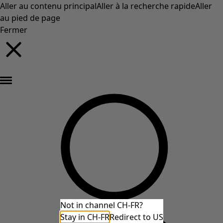
Aller au contenu principal
Aller à la recherche rapide
Aller
au pied de page
Fermer
Nouveautés : la collection d'automne haute en couleur de Gudrun »
Not in channel CH-FR?
Stay in CH-FR
Redirect to US