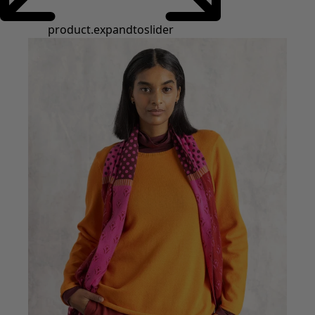
Styles de vétements
Vêtements en lin
Robes de style hippie
Grandes Tailles
À fleurs
Vêtements hippies
Une mode scandinave
Superpositions
À rayures
Des carreaux à foison
À pois
Vêtements bio
Un design suédois
Robes en jersey
Vêtements bohèmes
Des vêtements pour les soirées fraîches