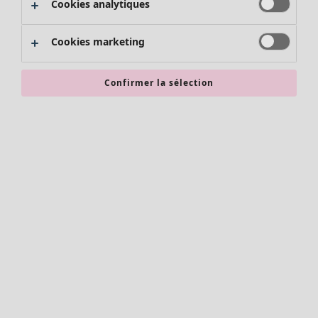
Cookies analytiques
Promos SOLDES
Les promos de Gudrun Sjödén
Cookies marketing
Nouvel arrivage
Bonnes affaires en soldes - jusqu'à -70
Confirmer la sélection