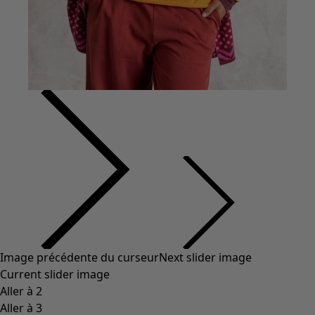
Vêtements à motif
Coton
Coton biologique
Maillots de bain et vêtements de plage
Vêtements de fête
Collections
Dans l'univers du kimono
Monsoon
Étendues champêtres