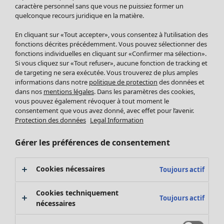
Pantalon
caractère personnel sans que vous ne puissiez former un
quelconque recours juridique en la matière.
Jupes
Manteaux & vestes
En cliquant sur «Tout accepter», vous consentez à l’utilisation des
Leggings et collants
fonctions décrites précédemment. Vous pouvez sélectionner des
Accessoires
fonctions individuelles en cliquant sur «Confirmer ma sélection».
Si vous cliquez sur «Tout refuser», aucune fonction de tracking et
Chaussures
de targeting ne sera exécutée. Vous trouverez de plus amples
Vêtements de bain
Soldes Mobilier
informations dans notre
politique de protection
des données et
Basics
Bonnes affaires déco
dans nos
mentions légales
. Dans les paramètres des cookies,
Décoration
vous pouvez également révoquer à tout moment le
consentement que vous avez donné, avec effet pour l’avenir.
Textiles
Protection des données
Legal Information
Tapis
Éponge
Gérer les préférences de consentement
Cookies nécessaires
Toujours actif
Cookies techniquement
Toujours actif
nécessaires