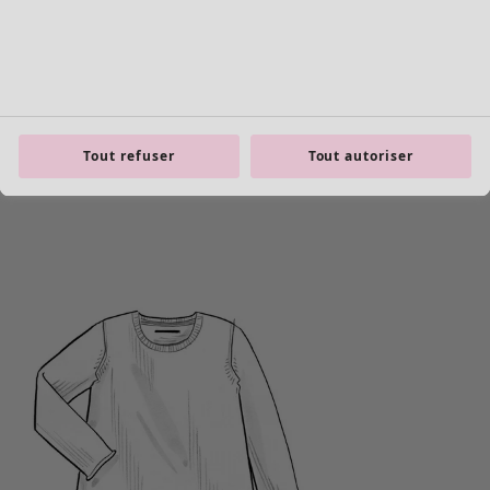
Tout refuser
Tout autoriser
Les basiques
Tous les basiques
Nouveautés basiques
Robes & Tuniques
Tops
Pantalons & Leggings
Basiques tissés
Basiques en jersey
Basiques en maille