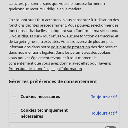
Pantalon
caractère personnel sans que vous ne puissiez former un
quelconque recours juridique en la matière.
Jupes
Manteaux & vestes
En cliquant sur «Tout accepter», vous consentez à l’utilisation des
Leggings et collants
fonctions décrites précédemment. Vous pouvez sélectionner des
Accessoires
fonctions individuelles en cliquant sur «Confirmer ma sélection».
Si vous cliquez sur «Tout refuser», aucune fonction de tracking et
Chaussures
de targeting ne sera exécutée. Vous trouverez de plus amples
Vêtements de bain
Soldes Mobilier
informations dans notre
politique de protection
des données et
Basics
Bonnes affaires déco
dans nos
mentions légales
. Dans les paramètres des cookies,
Décoration
vous pouvez également révoquer à tout moment le
consentement que vous avez donné, avec effet pour l’avenir.
Textiles
Protection des données
Legal Information
Tapis
Éponge
Gérer les préférences de consentement
Cookies nécessaires
Toujours actif
Cookies techniquement
Toujours actif
nécessaires