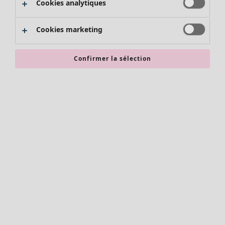
Cookies analytiques
Promos SOLDES
Les promos de Gudrun Sjödén
Cookies marketing
Nouvel arrivage
Bonnes affaires en soldes - jusqu'à -70
Confirmer la sélection