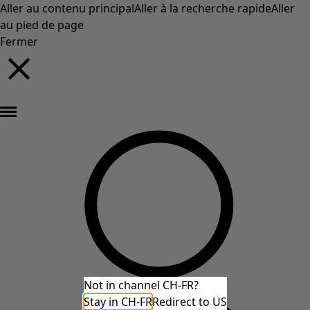
Aller au contenu principal
Aller à la recherche rapide
Aller
au pied de page
Fermer
Nouveautés : la collection d'automne haute en couleur de Gudrun »
Not in channel CH-FR?
Stay in CH-FR
Redirect to US