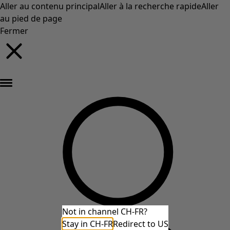
Aller au contenu principal
Aller à la recherche rapide
Aller
au pied de page
Fermer
Nouveautés : la collection d'automne haute en couleur de Gudrun »
Not in channel CH-FR?
Stay in CH-FR
Redirect to US