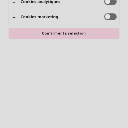
Cookies analytiques
Promos SOLDES
Les promos de Gudrun Sjödén
Cookies marketing
Nouvel arrivage
Bonnes affaires en soldes - jusqu'à -70
Confirmer la sélection