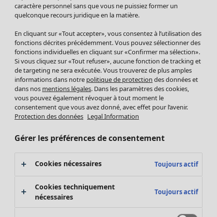
Pantalon
caractère personnel sans que vous ne puissiez former un
quelconque recours juridique en la matière.
Jupes
Manteaux & vestes
En cliquant sur «Tout accepter», vous consentez à l’utilisation des
Leggings et collants
fonctions décrites précédemment. Vous pouvez sélectionner des
Accessoires
fonctions individuelles en cliquant sur «Confirmer ma sélection».
Si vous cliquez sur «Tout refuser», aucune fonction de tracking et
Chaussures
de targeting ne sera exécutée. Vous trouverez de plus amples
Vêtements de bain
Soldes Mobilier
informations dans notre
politique de protection
des données et
Basics
Bonnes affaires déco
dans nos
mentions légales
. Dans les paramètres des cookies,
Décoration
vous pouvez également révoquer à tout moment le
consentement que vous avez donné, avec effet pour l’avenir.
Textiles
Protection des données
Legal Information
Tapis
Éponge
Gérer les préférences de consentement
Cookies nécessaires
Toujours actif
Cookies techniquement
Toujours actif
nécessaires