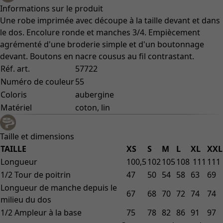
Informations sur le produit
Une robe imprimée avec découpe à la taille devant et dans
le dos. Encolure ronde et manches 3/4. Empiècement
agrémenté d'une broderie simple et d'un boutonnage
devant. Boutons en nacre cousus au fil contrastant.
Réf. art.
57722
Numéro de couleur
55
Coloris
aubergine
Matériel
coton, lin
Taille et dimensions
TAILLE
XS
S
M
L
XL
XXL
Longueur
100,5
102
105
108
111
111
1/2 Tour de poitrin
47
50
54
58
63
69
Longueur de manche depuis le
67
68
70
72
74
74
milieu du dos
1/2 Ampleur à la base
75
78
82
86
91
97