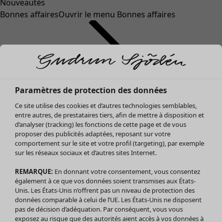
Nouveautés
Bonnes affaires
Ouvrir le menu Bonnes affaires
Paramètres de protection des données
Ce site utilise des cookies et d’autres technologies semblables,
entre autres, de prestataires tiers, afin de mettre à disposition et
d’analyser (tracking) les fonctions de cette page et de vous
proposer des publicités adaptées, reposant sur votre
Soldes Vêtements
Vêtements
Ouvrir le menu Vêtements
comportement sur le site et votre profil (targeting), par exemple
sur les réseaux sociaux et d’autres sites Internet.
Tous les vêtements
Robes
REMARQUE:
En donnant votre consentement, vous consentez
Tuniques
également à ce que vos données soient transmises aux États-
Blouses
Unis. Les États-Unis n’offrent pas un niveau de protection des
données comparable à celui de l’UE. Les États-Unis ne disposent
Tops
pas de décision d’adéquation. Par conséquent, vous vous
Gilets
exposez au risque que des autorités aient accès à vos données à