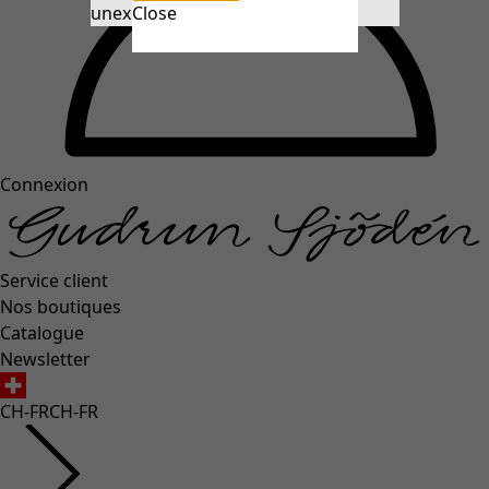
unexpectederror.buttontext
Close
Connexion
Service client
Nos boutiques
Catalogue
Newsletter
CH-FR
CH-FR