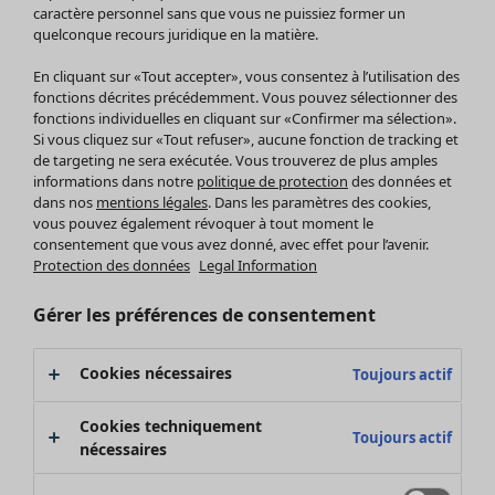
Pantalon
caractère personnel sans que vous ne puissiez former un
quelconque recours juridique en la matière.
Jupes
Manteaux & vestes
Vêtements
Maison
Ouvrir le menu Maison
En cliquant sur «Tout accepter», vous consentez à l’utilisation des
Leggings et collants
Nouveautés
fonctions décrites précédemment. Vous pouvez sélectionner des
Accessoires
fonctions individuelles en cliquant sur «Confirmer ma sélection».
Tous les vêtements
Si vous cliquez sur «Tout refuser», aucune fonction de tracking et
Chaussures
Robes
de targeting ne sera exécutée. Vous trouverez de plus amples
Vêtements de bain
Soldes Mobilier
Tuniques
informations dans notre
politique de protection
des données et
Basics
Bonnes affaires déco
dans nos
mentions légales
. Dans les paramètres des cookies,
Pulls
Décoration
vous pouvez également révoquer à tout moment le
Tops
consentement que vous avez donné, avec effet pour l’avenir.
Textiles
Pulls en tricot
Protection des données
Legal Information
Tapis
Gilets sans manches
Maison
Offres
Ouvrir le menu Offres
Éponge
Pantalons
Gérer les préférences de consentement
Nouveautés
Chemises et blouses
Voir toute la décoration
Gilets
Coussins
Cookies nécessaires
Toujours actif
Manteaux & vestes
Rideaux
Jupes
Tapis
Cookies techniquement
Toujours actif
Éponge
nécessaires
Céramique et verre