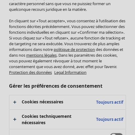
Pantalon
caractère personnel sans que vous ne puissiez former un
quelconque recours juridique en la matière.
Jupes
Manteaux & vestes
En cliquant sur «Tout accepter», vous consentez à l’utilisation des
Leggings et collants
fonctions décrites précédemment. Vous pouvez sélectionner des
Accessoires
fonctions individuelles en cliquant sur «Confirmer ma sélection».
Si vous cliquez sur «Tout refuser», aucune fonction de tracking et
Chaussures
de targeting ne sera exécutée. Vous trouverez de plus amples
Vêtements de bain
Soldes Mobilier
informations dans notre
politique de protection
des données et
Basics
Bonnes affaires déco
dans nos
mentions légales
. Dans les paramètres des cookies,
Décoration
vous pouvez également révoquer à tout moment le
consentement que vous avez donné, avec effet pour l’avenir.
Textiles
Protection des données
Legal Information
Tapis
Éponge
Gérer les préférences de consentement
Cookies nécessaires
Toujours actif
Cookies techniquement
Toujours actif
nécessaires