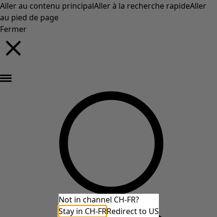
Aller au contenu principal
Aller à la recherche rapide
Aller
au pied de page
Fermer
Nouveautés : la collection d'automne haute en couleur de Gudrun »
Not in channel CH-FR?
Stay in CH-FR
Redirect to US