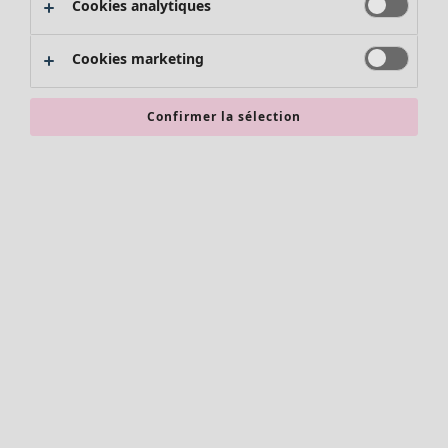
Cookies analytiques
Promos SOLDES
Les promos de Gudrun Sjödén
Cookies marketing
Nouvel arrivage
Bonnes affaires en soldes - jusqu'à -70
Confirmer la sélection