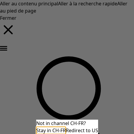
Aller au contenu principal
Aller à la recherche rapide
Aller
au pied de page
Fermer
Nouveautés : la collection d'automne haute en couleur de Gudrun »
Not in channel CH-FR?
Stay in CH-FR
Redirect to US