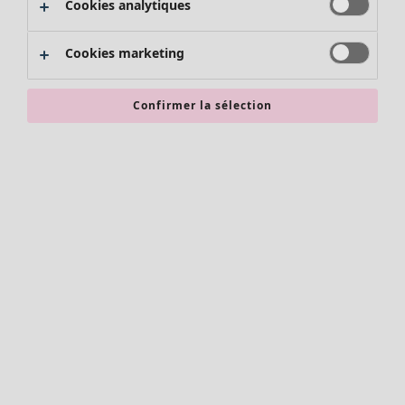
Cookies analytiques
Promos SOLDES
Les promos de Gudrun Sjödén
Cookies marketing
Nouvel arrivage
Bonnes affaires en soldes - jusqu'à -70
Confirmer la sélection