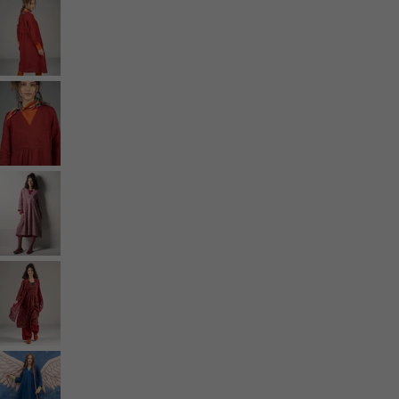
Styles de vétements
Vêtements en lin
Robes de style hippie
Grandes Tailles
À fleurs
Vêtements hippies
Une mode scandinave
Superpositions
À rayures
Des carreaux à foison
À pois
Vêtements bio
Un design suédois
Robes en jersey
Vêtements bohèmes
Des vêtements pour les soirées fraîches