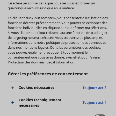
Pantalon
caractère personnel sans que vous ne puissiez former un
quelconque recours juridique en la matière.
Jupes
Manteaux & vestes
En cliquant sur «Tout accepter», vous consentez à l’utilisation des
Leggings et collants
fonctions décrites précédemment. Vous pouvez sélectionner des
Accessoires
fonctions individuelles en cliquant sur «Confirmer ma sélection».
Si vous cliquez sur «Tout refuser», aucune fonction de tracking et
Chaussures
de targeting ne sera exécutée. Vous trouverez de plus amples
Vêtements de bain
Soldes Mobilier
informations dans notre
politique de protection
des données et
Basics
Bonnes affaires déco
dans nos
mentions légales
. Dans les paramètres des cookies,
Décoration
vous pouvez également révoquer à tout moment le
consentement que vous avez donné, avec effet pour l’avenir.
Textiles
Protection des données
Legal Information
Tapis
Éponge
Gérer les préférences de consentement
Cookies nécessaires
Toujours actif
Cookies techniquement
Toujours actif
nécessaires