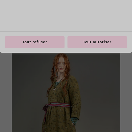
Tout refuser
Tout autoriser
Les basiques
Tous les basiques
Nouveautés basiques
Robes & Tuniques
Tops
Pantalons & Leggings
Basiques tissés
Basiques en jersey
Basiques en maille