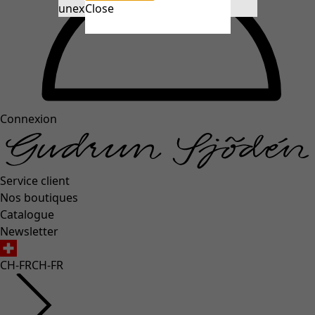
unexpectederror.buttontext
Close
Connexion
Service client
Nos boutiques
Catalogue
Newsletter
CH-FR
CH-FR