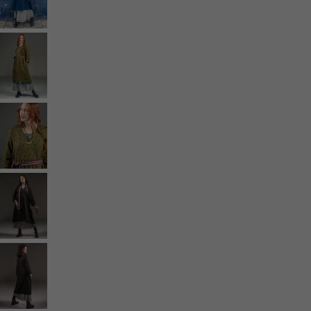
Vêtements à motif
Coton
Coton biologique
Maillots de bain et vêtements de plage
Vêtements de fête
Collections
Dans l'univers du kimono
Monsoon
Étendues champêtres