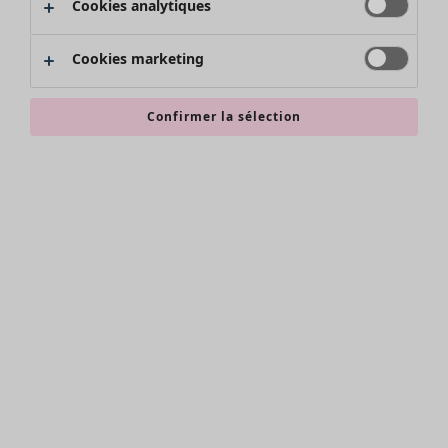
Cookies analytiques
Promos SOLDES
Les promos de Gudrun Sjödén
Cookies marketing
Nouvel arrivage
Bonnes affaires en soldes - jusqu'à -70
Confirmer la sélection